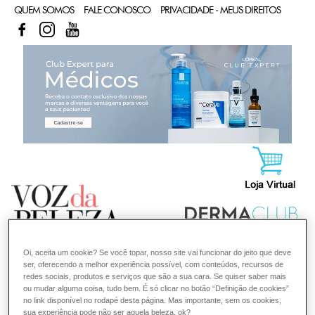
QUEM SOMOS
FALE CONOSCO
PRIVACIDADE - MEUS DIREITOS
FACEBOOK
INSTAGRAM
YOUTUBE
CL
Oi, aceita um cookie? Se você topar, nosso site vai funcionar do jeito que deve
ser, oferecendo a melhor experiência possível, com conteúdos, recursos de
redes sociais, produtos e serviços que são a sua cara. Se quiser saber mais
ou mudar alguma coisa, tudo bem. É só clicar no botão “Definição de cookies”
no link disponível no rodapé desta página. Mas importante, sem os cookies,
sua experiência pode não ser aquela beleza, ok?