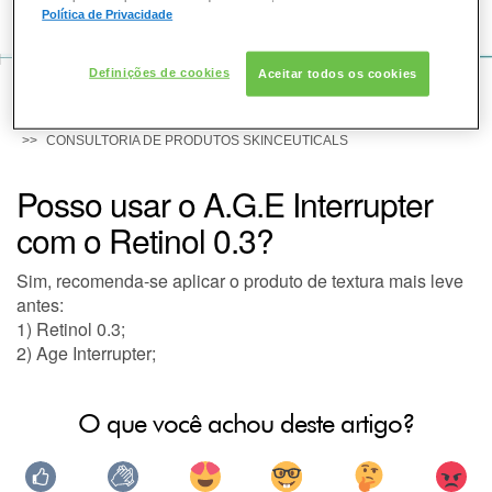
COMO POSSO AJUDAR? DÚVIDAS SOBRE:
Política de Privacidade
PELE
Definições de cookies
Aceitar todos os cookies
VOZ DA BELEZA
SOLAR
SKINCEUTICALS
CONSULTORIA DE PRODUTOS SKINCEUTICALS
DERMACLUB
Posso usar o A.G.E Interrupter
com o Retinol 0.3?
CONSULTORIA DE PRODUTOS SKINCEUTICALS
Sim, recomenda-se aplicar o produto de textura mais leve
antes:
1) Retinol 0.3;
2) Age Interrupter;
O que você achou deste artigo?