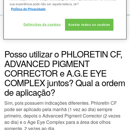
COMO POSSO AJUDAR? DÚVIDAS SOBRE:
sua experiência pode não ser aquela beleza, ok?
Política de Privacidade
PELE
VOZ DA BELEZA
Definições de cookies
Aceitar todos os cookies
SOLAR
SKINCEUTICALS
CONSULTORIA DE PRODUTOS SKINCEUTICALS
DERMACLUB
Posso utilizar o PHLORETIN CF,
ADVANCED PIGMENT
CONSULTORIA DE PRODUTOS SKINCEUTICALS
CORRECTOR e A.G.E EYE
COMPLEX juntos? Qual a ordem
de aplicação?
Sim, pois possuem indicações diferentes. Phloretin CF
pode ser aplicado pela manhã (1 vez ao dia) sempre
primeiro, depois o Advanced Pigment Corrector (2 vezes
ao dia) e o Age Eye Complex para a área dos olhos
somente, 2 vezes ao dia.