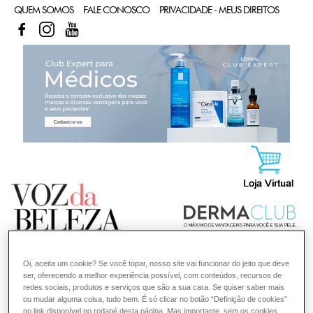
QUEM SOMOS
FALE CONOSCO
PRIVACIDADE - MEUS DIREITOS
FACEBOOK
INSTAGRAM
YOUTUBE
CL
Oi, aceita um cookie? Se você topar, nosso site vai funcionar do jeito que deve
ser, oferecendo a melhor experiência possível, com conteúdos, recursos de
redes sociais, produtos e serviços que são a sua cara. Se quiser saber mais
ou mudar alguma coisa, tudo bem. É só clicar no botão “Definição de cookies”
no link disponível no rodapé desta página. Mas importante, sem os cookies,