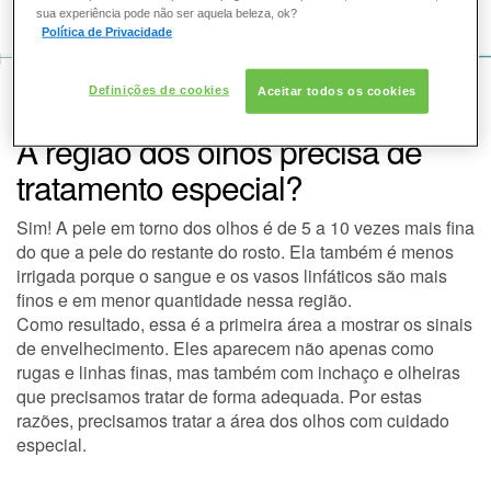
COMO POSSO AJUDAR? DÚVIDAS SOBRE:
sua experiência pode não ser aquela beleza, ok?
Política de Privacidade
PELE
VOZ DA BELEZA
SKINCEUTICALS
PELE
Definições de cookies
Aceitar todos os cookies
SOLAR
A região dos olhos precisa de
DERMACLUB
tratamento especial?
Sim! A pele em torno dos olhos é de 5 a 10 vezes mais fina
CONSULTORIA DE PRODUTOS SKINCEUTICALS
do que a pele do restante do rosto. Ela também é menos
irrigada porque o sangue e os vasos linfáticos são mais
finos e em menor quantidade nessa região.
Como resultado, essa é a primeira área a mostrar os sinais
de envelhecimento. Eles aparecem não apenas como
rugas e linhas finas, mas também com inchaço e olheiras
que precisamos tratar de forma adequada. Por estas
razões, precisamos tratar a área dos olhos com cuidado
especial.