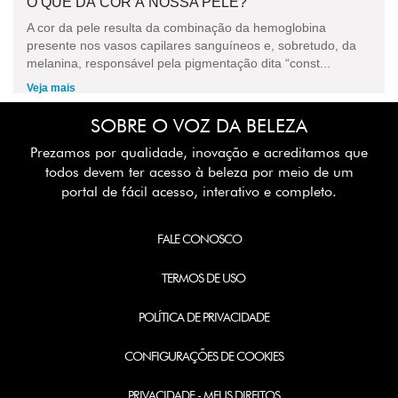
O QUE DÁ COR À NOSSA PELE?
A cor da pele resulta da combinação da hemoglobina
presente nos vasos capilares sanguíneos e, sobretudo, da
melanina, responsável pela pigmentação dita “const...
Veja mais
SOBRE O VOZ DA BELEZA
Prezamos por qualidade, inovação e acreditamos que
todos devem ter acesso à beleza por meio de um
portal de fácil acesso, interativo e completo.
FALE CONOSCO
TERMOS DE USO
POLÍTICA DE PRIVACIDADE
CONFIGURAÇÕES DE COOKIES
PRIVACIDADE - MEUS DIREITOS