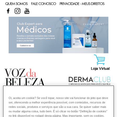
QUEM SOMOS
FALE CONOSCO
PRIVACIDADE - MEUS DIREITOS
FACEBOOK
INSTAGRAM
YOUTUBE
CL
Oi, aceita um cookie? Se você topar, nosso site vai funcionar do jeito que deve
ser, oferecendo a melhor experiência possível, com conteúdos, recursos de
redes sociais, produtos e serviços que são a sua cara. Se quiser saber mais
ou mudar alguma coisa, tudo bem. É só clicar no botão “Definição de cookies”
no link disponível no rodapé desta página. Mas importante, sem os cookies,