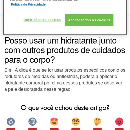
COMO POSSO AJUDAR? DÚVIDAS SOBRE:
Política de Privacidade
PELE
Definições de cookies
Aceitar todos os cookies
VOZ DA BELEZA
SKINCEUTICALS
PELE
SOLAR
Posso usar um hidratante junto
DERMACLUB
com outros produtos de cuidados
para o corpo?
CONSULTORIA DE PRODUTOS SKINCEUTICALS
Sim. A dica é que se for usar produtos específicos como os
redutores de medidas ou antiestrias, poderá a aplicar o
hidratante corporal por cima desses produtos se observar
a pele desidratada nessa região.
O que você achou deste artigo?