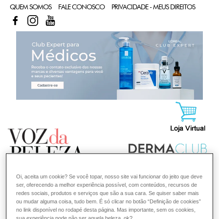
QUEM SOMOS
FALE CONOSCO
PRIVACIDADE - MEUS DIREITOS
FACEBOOK
INSTAGRAM
YOUTUBE
CL
Oi, aceita um cookie? Se você topar, nosso site vai funcionar do jeito que deve
ser, oferecendo a melhor experiência possível, com conteúdos, recursos de
redes sociais, produtos e serviços que são a sua cara. Se quiser saber mais
ou mudar alguma coisa, tudo bem. É só clicar no botão “Definição de cookies”
no link disponível no rodapé desta página. Mas importante, sem os cookies,
sua experiência pode não ser aquela beleza, ok?