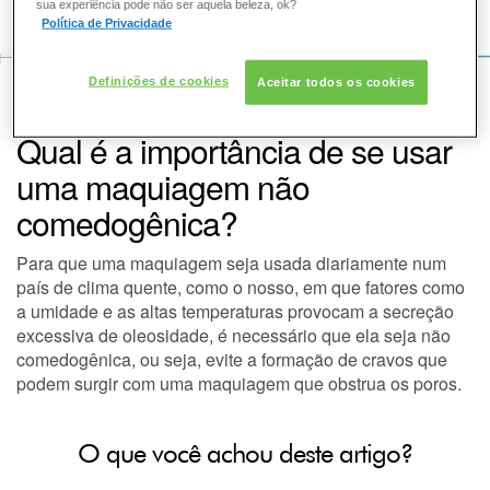
COMO POSSO AJUDAR? DÚVIDAS SOBRE:
sua experiência pode não ser aquela beleza, ok?
Política de Privacidade
PELE
Definições de cookies
Aceitar todos os cookies
VOZ DA BELEZA
SKINCEUTICALS
PELE
SOLAR
Qual é a importância de se usar
DERMACLUB
uma maquiagem não
comedogênica?
CONSULTORIA DE PRODUTOS SKINCEUTICALS
Para que uma maquiagem seja usada diariamente num
país de clima quente, como o nosso, em que fatores como
a umidade e as altas temperaturas provocam a secreção
excessiva de oleosidade, é necessário que ela seja não
comedogênica, ou seja, evite a formação de cravos que
podem surgir com uma maquiagem que obstrua os poros.
O que você achou deste artigo?