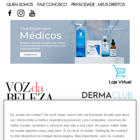
QUEM SOMOS
FALE CONOSCO
PRIVACIDADE - MEUS DIREITOS
FACEBOOK
INSTAGRAM
YOUTUBE
CL
Oi, aceita um cookie? Se você topar, nosso site vai funcionar do jeito que deve
ser, oferecendo a melhor experiência possível, com conteúdos, recursos de
redes sociais, produtos e serviços que são a sua cara. Se quiser saber mais
ou mudar alguma coisa, tudo bem. É só clicar no botão “Definição de cookies”
no link disponível no rodapé desta página. Mas importante, sem os cookies,