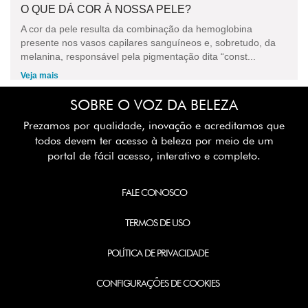
O QUE DÁ COR À NOSSA PELE?
A cor da pele resulta da combinação da hemoglobina
presente nos vasos capilares sanguíneos e, sobretudo, da
melanina, responsável pela pigmentação dita “const...
Veja mais
SOBRE O VOZ DA BELEZA
Prezamos por qualidade, inovação e acreditamos que
todos devem ter acesso à beleza por meio de um
portal de fácil acesso, interativo e completo.
FALE CONOSCO
TERMOS DE USO
POLÍTICA DE PRIVACIDADE
CONFIGURAÇÕES DE COOKIES