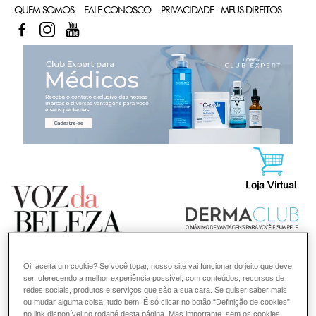
QUEM SOMOS
FALE CONOSCO
PRIVACIDADE - MEUS DIREITOS
FACEBOOK
INSTAGRAM
YOUTUBE
CL
Oi, aceita um cookie? Se você topar, nosso site vai funcionar do jeito que deve
ser, oferecendo a melhor experiência possível, com conteúdos, recursos de
redes sociais, produtos e serviços que são a sua cara. Se quiser saber mais
ou mudar alguma coisa, tudo bem. É só clicar no botão “Definição de cookies”
no link disponível no rodapé desta página. Mas importante, sem os cookies,