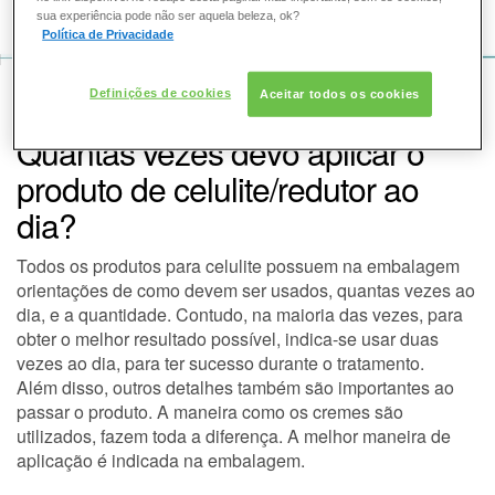
COMO POSSO AJUDAR? DÚVIDAS SOBRE:
sua experiência pode não ser aquela beleza, ok?
Política de Privacidade
PELE
VOZ DA BELEZA
SKINCEUTICALS
PELE
Definições de cookies
Aceitar todos os cookies
SOLAR
Quantas vezes devo aplicar o
DERMACLUB
produto de celulite/redutor ao
dia?
CONSULTORIA DE PRODUTOS SKINCEUTICALS
Todos os produtos para celulite possuem na embalagem
orientações de como devem ser usados, quantas vezes ao
dia, e a quantidade. Contudo, na maioria das vezes, para
obter o melhor resultado possível, indica-se usar
duas
vezes ao dia
, para ter sucesso durante o
tratamento
.
Além disso, outros detalhes também são importantes ao
passar o produto. A maneira como os cremes são
utilizados, fazem toda a diferença. A melhor maneira de
aplicação
é indicada na embalagem.