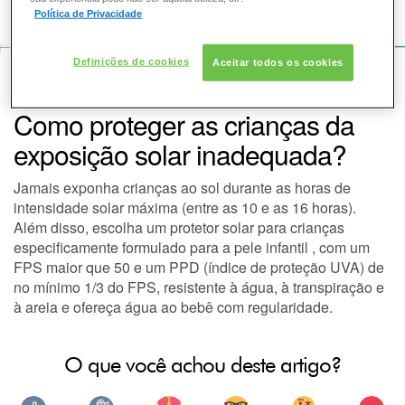
COMO POSSO AJUDAR? DÚVIDAS SOBRE:
Política de Privacidade
PELE
Definições de cookies
Aceitar todos os cookies
VOZ DA BELEZA
SKINCEUTICALS
SOLAR
SOLAR
Como proteger as crianças da
DERMACLUB
exposição solar inadequada?
Jamais exponha crianças ao sol durante as horas de
CONSULTORIA DE PRODUTOS SKINCEUTICALS
intensidade solar máxima (entre as 10 e as 16 horas).
Além disso, escolha um protetor solar para crianças
especificamente formulado para a pele infantil , com um
FPS maior que 50 e um PPD (índice de proteção UVA) de
no mínimo 1/3 do FPS, resistente à água, à transpiração e
à areia e ofereça água ao bebê com regularidade.
O que você achou deste artigo?