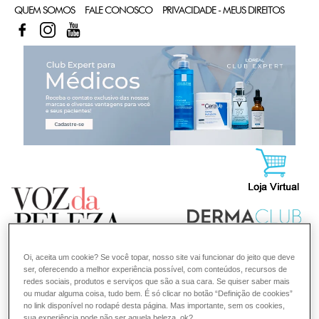
QUEM SOMOS
FALE CONOSCO
PRIVACIDADE - MEUS DIREITOS
FACEBOOK
INSTAGRAM
YOUTUBE
CL
Oi, aceita um cookie? Se você topar, nosso site vai funcionar do jeito que deve
ser, oferecendo a melhor experiência possível, com conteúdos, recursos de
redes sociais, produtos e serviços que são a sua cara. Se quiser saber mais
ou mudar alguma coisa, tudo bem. É só clicar no botão “Definição de cookies”
no link disponível no rodapé desta página. Mas importante, sem os cookies,
sua experiência pode não ser aquela beleza, ok?