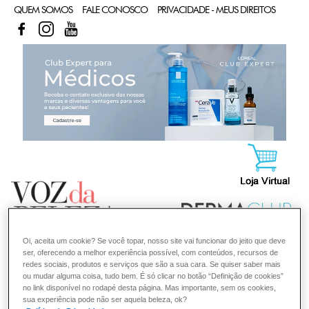
QUEM SOMOS
FALE CONOSCO
PRIVACIDADE - MEUS DIREITOS
FACEBOOK
INSTAGRAM
YOUTUBE
CL
Oi, aceita um cookie? Se você topar, nosso site vai funcionar do jeito que deve
ser, oferecendo a melhor experiência possível, com conteúdos, recursos de
redes sociais, produtos e serviços que são a sua cara. Se quiser saber mais
ou mudar alguma coisa, tudo bem. É só clicar no botão “Definição de cookies”
no link disponível no rodapé desta página. Mas importante, sem os cookies,
sua experiência pode não ser aquela beleza, ok?