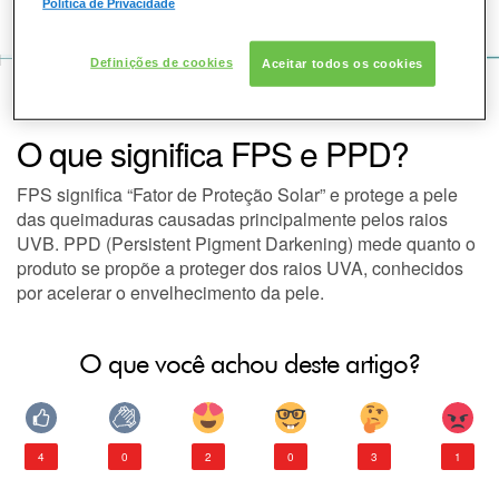
COMO POSSO AJUDAR? DÚVIDAS SOBRE:
Política de Privacidade
PELE
Definições de cookies
Aceitar todos os cookies
VOZ DA BELEZA
SKINCEUTICALS
SOLAR
SOLAR
O que significa FPS e PPD?
DERMACLUB
FPS significa “Fator de Proteção Solar” e protege a pele
das queimaduras causadas principalmente pelos raios
CONSULTORIA DE PRODUTOS SKINCEUTICALS
UVB. PPD (Persistent Pigment Darkening) mede quanto o
produto se propõe a proteger dos raios UVA, conhecidos
por acelerar o envelhecimento da pele.
O que você achou deste artigo?
4
0
2
0
3
1