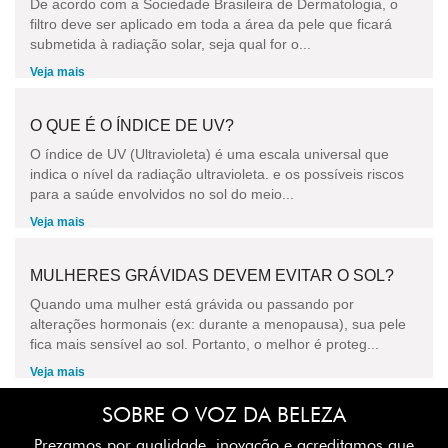
De acordo com a Sociedade Brasileira de Dermatologia, o
filtro deve ser aplicado em toda a área da pele que ficará
submetida à radiação solar, seja qual for o...
Veja mais
O QUE É O ÍNDICE DE UV?
O índice de UV (Ultravioleta) é uma escala universal que
indica o nível da radiação ultravioleta. e os possíveis riscos
para a saúde envolvidos no sol do meio...
Veja mais
MULHERES GRÁVIDAS DEVEM EVITAR O SOL?
Quando uma mulher está grávida ou passando por
alterações hormonais (ex: durante a menopausa), sua pele
fica mais sensível ao sol. Portanto, o melhor é proteg...
Veja mais
SOBRE O VOZ DA BELEZA
Prezamos por qualidade, inovação e acreditamos que