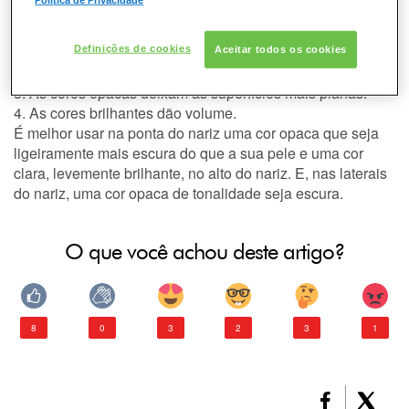
Política de Privacidade
Portanto, use um tom ligeiramente mais escuro na área
que deseja disfarçar.
2. As cores claras, por outro lado, ajudam a aumentar o
Definições de cookies
Aceitar todos os cookies
tamanho.
3. As cores opacas deixam as superfícies mais planas.
4. As cores brilhantes dão volume.
É melhor usar na ponta do nariz uma cor opaca que seja
ligeiramente mais escura do que a sua pele e uma cor
clara, levemente brilhante, no alto do nariz. E, nas laterais
do nariz, uma cor opaca de tonalidade seja escura.
O que você achou deste artigo?
8
0
3
2
3
1