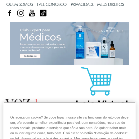
QUEM SOMOS
FALE CONOSCO
PRIVACIDADE - MEUS DIREITOS
FACEBOOK
INSTAGRAM
YOUTUBE
TIKTOK
CL
Oi, aceita um cookie? Se você topar, nosso site vai funcionar do jeito que deve
ser, oferecendo a melhor experiência possível, com conteúdos, recursos de
redes sociais, produtos e serviços que são a sua cara. Se quiser saber mais
ou mudar alguma coisa, tudo bem. É só clicar no botão “Definição de cookies”
no link disponível no rodapé desta página. Mas importante, sem os cookies,