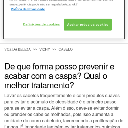
sua experiência pode não ser aquela beleza, ok?
Política de Privacidade
Definições de cookies
Aceitar todos os cookies
COMO POSSO AJUDAR? DÚVIDAS SOBRE:
PELE
VOZ DA BELEZA
VICHY
CABELO
CABELO
De que forma posso prevenir e
acabar com a caspa? Qual o
DESODORANTE
melhor tratamento?
SOLAR
Lavar os cabelos frequentemente e com produtos suaves
para evitar o acúmulo de oleosidade é o primeiro passo
DERMACLUB
para se evitar a caspa. Além disso, deve-se evitar dormir
ou prender os cabelos molhados, pois isso aumenta a
umidade do couro cabeludo, favorecendo a proliferação de
CONSULTORIA DE PRODUTOS VICHY
fungos. É importante também evitar tratamentos químicos