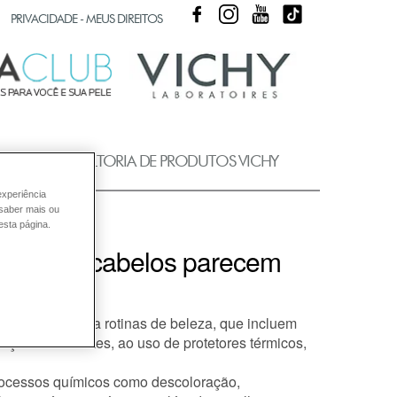
FACEBOOK
INSTAGRAM
YOUTUBE
TIKTOK
PRIVACIDADE - MEUS DIREITOS
UB
CONSULTORIA DE PRODUTOS VICHY
experiência
 saber mais ou
esta página.
rio, meus cabelos parecem
Fios expostos a rotinas de beleza, que incluem
tações constantes, ao uso de protetores térmicos,
ocessos químicos
como descoloração,