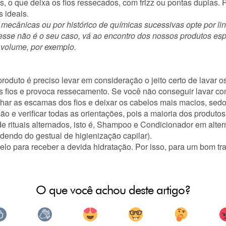
s, o que deixa os fios ressecados, com frizz ou pontas duplas.
s ideais
.
 mecânicas ou por histórico de químicas sucessivas opte por l
e esse não é o seu caso, vá ao encontro dos nossos produtos esp
 volume, por exemplo.
roduto é preciso levar em consideração o
jeito certo de lavar o
os fios e provoca ressecamento. Se você não conseguir lavar co
echar as escamas dos fios e deixar os cabelos mais macios, sedo
o e verificar todas as orientações, pois a maioria dos produt
de rituais alternados, isto é, Shampoo e Condicionador em alt
endo do gestual de higienização capilar).
abelo para receber a devida hidratação. Por isso, para um bom 
O que você achou deste artigo?