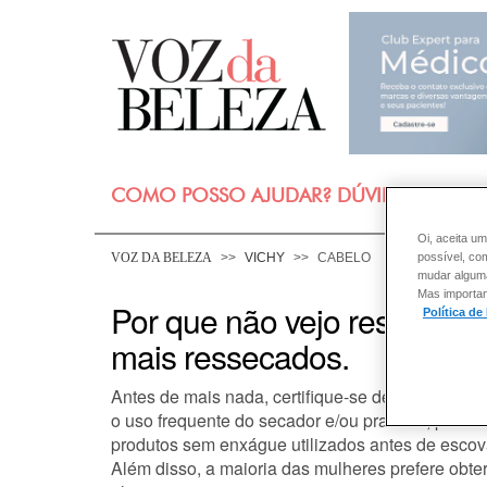
COMO POSSO AJUDAR? DÚVIDAS SOBRE
Oi, aceita um
VOZ DA BELEZA
VICHY
CABELO
possível, co
mudar alguma 
Mas importan
Por que não vejo resultado
Política de
mais ressecados.
Antes de mais nada, certifique-se de ter adquir
o uso frequente do secador e/ou prancha, por e
produtos sem enxágue utilizados antes de escov
Além disso, a maioria das mulheres prefere obter 