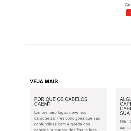
Gos
VEJA MAIS
POR QUE OS CABELOS
ALG
CAEM?
CAPI
CAB
Em primeiro lugar, devemos
SUA
caracterizar três condições que são
Não. 
confundidas com a queda dos
capil
cabelos: a quebra dos fios, a falta