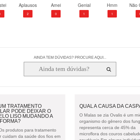
tei
Aplausos
Amei
Genial
Hmm
Não 
0
2
0
1
1
AINDA TEM DÚVIDAS? PROCURE AQUI...
UM TRATAMENTO
QUAL A CAUSA DA CASP
LAR PODE DEIXAR O
O Malas se zia Ovalis é um mi
ELO LISO MUDANDO A
 FORMA?
organismo do gênero dos fun
representa cerca de 45% da
Os produtos para tratamento
microflora dos couros cabelud
ar cuidam da saúde dos fios em
saudáveis.Em alguns indivíduos