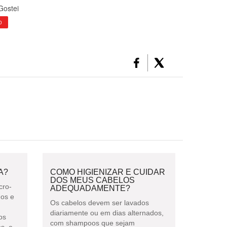
Gostei
0
A?
COMO HIGIENIZAR E CUIDAR
DOS MEUS CABELOS
cro-
ADEQUADAMENTE?
gos e
Os cabelos devem ser lavados
diariamente ou em dias alternados,
os
com shampoos que sejam
, e...