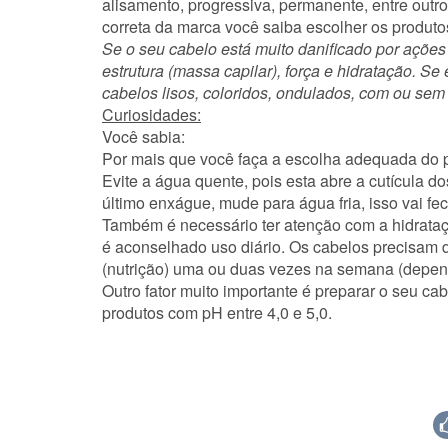
alisamento, progressiva, permanente, entre outro
correta da marca você saiba escolher os
produto
Se o seu cabelo está muito danificado por ações
estrutura (massa capilar), força e hidratação. S
cabelos lisos, coloridos, ondulados, com ou sem
Curiosidades:
Você sabia:
Por mais que você faça a escolha adequada do p
Evite a água quente, pois esta abre a cutícula d
último enxágue, mude para água fria, isso vai f
Também é necessário ter atenção com a hidrataçã
é aconselhado uso diário. Os cabelos precisam 
(nutrição) uma ou duas vezes na semana (depend
Outro fator muito importante é preparar o seu c
produtos com pH entre 4,0 e 5,0.