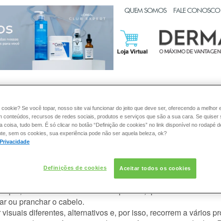
CLUB EXPERT
QUEM SOMOS
FALE CONOSCO
:
PELE
CABELO
DESODORANTE
SOLAR
DERMACL
 cookie? Se você topar, nosso site vai funcionar do jeito que deve ser, oferecendo a melhor 
m conteúdos, recursos de redes sociais, produtos e serviços que são a sua cara. Se quiser
coisa, tudo bem. É só clicar no botão “Definição de cookies” no link disponível no rodapé d
te, sem os cookies, sua experiência pode não ser aquela beleza, ok?
 com a linha adquirida? Pelo contrá
 Privacidade
Definições de cookies
Aceitar todos os cookies
ido uma
linha adequada
para a necessidade atual do seu cabelo. 
xemplo, necessitam de
cuidados especiais
, que vão desde hidra
ar ou pranchar o cabelo.
visuais diferentes, alternativos e, por isso, recorrem a vários
pr