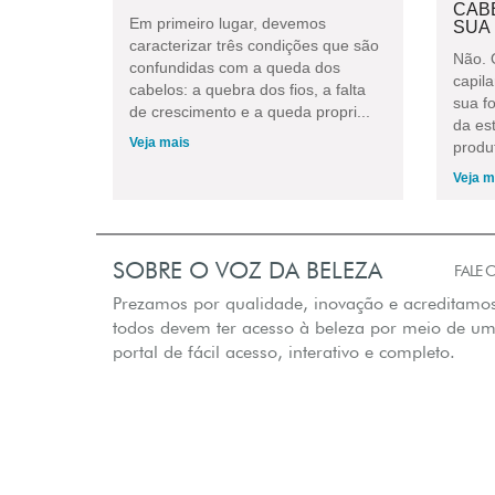
CAB
Em primeiro lugar, devemos
SUA
caracterizar três condições que são
Não. 
confundidas com a queda dos
capil
cabelos: a quebra dos fios, a falta
sua f
de crescimento e a queda propri...
da es
Veja mais
produt
Veja m
SOBRE O VOZ DA BELEZA
FALE
Prezamos por qualidade, inovação e acreditamo
todos devem ter acesso à beleza por meio de u
portal de fácil acesso, interativo e completo.