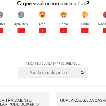
O que você achou deste artigo?
tei
Aplausos
Amei
Genial
Hmm
Não 
1
1
3
0
3
AINDA TEM DÚVIDAS? PROCURE AQUI...
UM TRATAMENTO
QUAL A CAUSA DA CASP
LAR PODE DEIXAR O