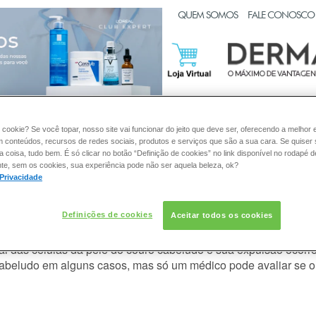
CLUB EXPERT
QUEM SOMOS
FALE CONOSCO
:
PELE
CABELO
DESODORANTE
SOLAR
DERMACL
 cookie? Se você topar, nosso site vai funcionar do jeito que deve ser, oferecendo a melhor 
m conteúdos, recursos de redes sociais, produtos e serviços que são a sua cara. Se quiser
coisa, tudo bem. É só clicar no botão “Definição de cookies” no link disponível no rodapé d
te, sem os cookies, sua experiência pode não ser aquela beleza, ok?
 Privacidade
a queda de cabelo, quebra capilar 
Definições de cookies
Aceitar todos os cookies
aisquer outros produtos cosméticos, de qualidade comprovada
al das células da pele do couro cabeludo e sua expulsão ocorr
cabeludo em alguns casos, mas só um médico pode avaliar se o 