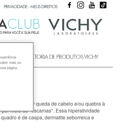
FACEBOOK
INSTAGRAM
YOUTUBE
TIKTOK
PRIVACIDADE - MEUS DIREITOS
UB
CONSULTORIA DE PRODUTOS VICHY
experiência
 saber mais ou
esta página.
ou caspa?
 pode ocasionar queda de cabelo e/ou quebra à
e por meio de "escamas". Essa hiperatividade
quadro é de caspa, dermatite seborreica e