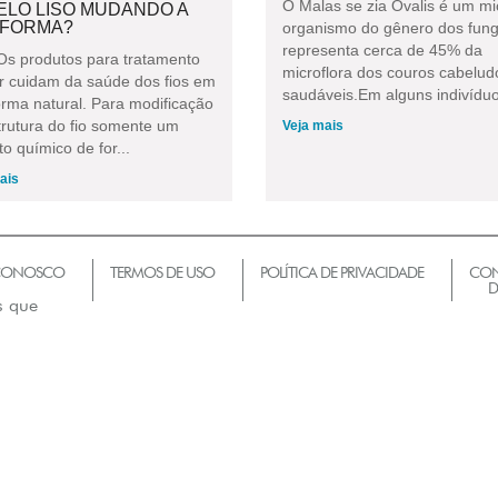
O Malas se zia Ovalis é um mi
ELO LISO MUDANDO A
 FORMA?
organismo do gênero dos fun
representa cerca de 45% da
Os produtos para tratamento
microflora dos couros cabelud
ar cuidam da saúde dos fios em
saudáveis.Em alguns indivíduos
orma natural. Para modificação
trutura do fio somente um
Veja mais
o químico de for...
ais
 CONOSCO
TERMOS DE USO
POLÍTICA DE PRIVACIDADE
CON
D
s que
m