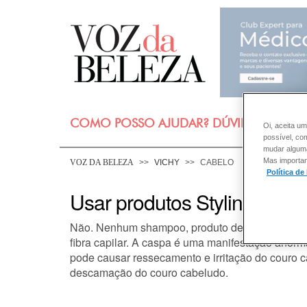
COMO POSSO AJUDAR? DÚVIDAS SOBRE
Oi, aceita um
possível, co
mudar alguma 
Mas importan
VOZ DA BELEZA
VICHY
CABELO
Política de
Usar produtos Styling caus
Não. Nenhum shampoo, produto de styling ou qu
fibra capilar. A caspa é uma manifestação anorm
pode causar ressecamento e irritação do couro 
descamação do couro cabeludo.