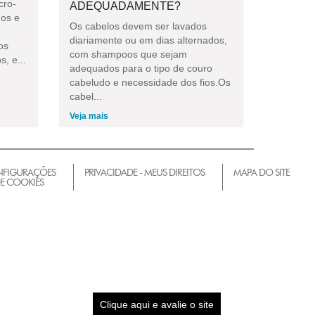
cro-
ADEQUADAMENTE?
gos e
Os cabelos devem ser lavados
diariamente ou em dias alternados,
os
com shampoos que sejam
, e...
adequados para o tipo de couro
cabeludo e necessidade dos fios.Os
cabel...
Veja mais
FIGURAÇÕES
PRIVACIDADE - MEUS DIREITOS
MAPA DO SITE
E COOKIES
Clique aqui e avalie o site