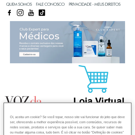
QUEM SOMOS
FALE CONOSCO
PRIVACIDADE - MEUS DIREITOS
FACEBOOK
INSTAGRAM
YOUTUBE
TIKTOK
CL
Oi, aceita um cookie? Se você topar, nosso site vai funcionar do jeito que deve
ser, oferecendo a melhor experiência possível, com conteúdos, recursos de
redes sociais, produtos e serviços que são a sua cara. Se quiser saber mais
ou mudar alguma coisa, tudo bem. É só clicar no botão “Definição de cookies”