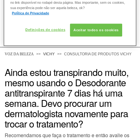
no link disponível no rodapé desta página. Mas importante, sem os cookies,
sua experiência pode não ser aquela beleza, ok?
Política de Privacidade
Definições de cookies
Aceitar todos os cookies
COMO POSSO AJUDAR? DÚVIDAS SOBRE:
PELE
VOZ DA BELEZA
VICHY
CONSULTORIA DE PRODUTOS VICHY
CABELO
Ainda estou transpirando muito,
mesmo usando o Desodorante
DESODORANTE
antitranspirante 7 dias há uma
semana. Devo procurar um
SOLAR
dermatologista novamente para
DERMACLUB
trocar o tratamento?
CONSULTORIA DE PRODUTOS VICHY
Recomendamos que faça o tratamento e então avalie os