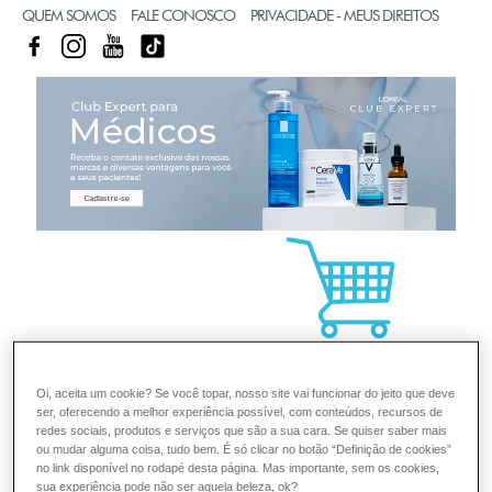
QUEM SOMOS
FALE CONOSCO
PRIVACIDADE - MEUS DIREITOS
FACEBOOK
INSTAGRAM
YOUTUBE
TIKTOK
CL
Oi, aceita um cookie? Se você topar, nosso site vai funcionar do jeito que deve
ser, oferecendo a melhor experiência possível, com conteúdos, recursos de
redes sociais, produtos e serviços que são a sua cara. Se quiser saber mais
ou mudar alguma coisa, tudo bem. É só clicar no botão “Definição de cookies”
no link disponível no rodapé desta página. Mas importante, sem os cookies,
sua experiência pode não ser aquela beleza, ok?