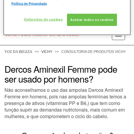
Política de Privacidade
Definições de cookies
Aceitar todos os cookies
COMO POSSO AJUDAR? DÚVIDAS SOBRE:
PELE
VOZ DA BELEZA
VICHY
CONSULTORIA DE PRODUTOS VICHY
CABELO
Dercos Aminexil Femme pode
ser usado por homens?
DESODORANTE
Não aconselhamos o uso das ampolas Dercos Aminexil
SOLAR
Femme em homens, pois nas ampolas femininas temos a
presença de ativos (vitaminas PP e B6,) que tem como
função suprir as demandas nutricionais, mais comum em
DERMACLUB
mulheres, e que comprometem o ciclo do cabelo.
CONSULTORIA DE PRODUTOS VICHY