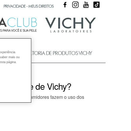
FACEBOOK
INSTAGRAM
YOUTUBE
TIKTOK
PRIVACIDADE - MEUS DIREITOS
UB
CONSULTORIA DE PRODUTOS VICHY
experiência
 saber mais ou
esta página.
a a pele de Vichy?
 de nossos consumidores fazem o uso dos