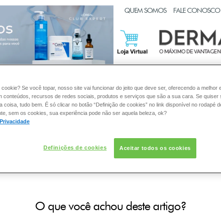
CLUB EXPERT
QUEM SOMOS
FALE CONOSCO
:
PELE
CABELO
DESODORANTE
SOLAR
DERMACL
 cookie? Se você topar, nosso site vai funcionar do jeito que deve ser, oferecendo a melhor 
m conteúdos, recursos de redes sociais, produtos e serviços que são a sua cara. Se quiser
coisa, tudo bem. É só clicar no botão “Definição de cookies” no link disponível no rodapé d
te, sem os cookies, sua experiência pode não ser aquela beleza, ok?
TOS VICHY
 Privacidade
 uso das gamas de tratamento par
Definições de cookies
Aceitar todos os cookies
de tratamento da pele de Vichy por homens. Inclusive muitos
O que você achou deste artigo?