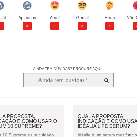
tei
Aplausos
Amei
Genial
Hmm
Não 
0
0
0
0
0
AINDA TEM DÚVIDAS? PROCURE AQUI...
 A PROPOSTA,
QUAL A PROPOSTA,
ICAÇÃO E COMO USAR O
INDICAÇÃO E COMO US
UM 10 SUPREME?
IDÉALIA LIFE SERUM?
 10 Supreme é um cuidado
Idéalia é um serum multifuncio