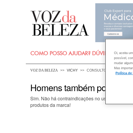
COMO POSSO AJUDAR? DÚVIDAS SOBRE
Oi, aceita um
possível, co
mudar alguma 
Mas importan
VOZ DA BELEZA
VICHY
CONSULTORIA DE PRODU
Política de
Homens também podem fazer
Sim. Não há contraindicações no uso das gamas 
produtos da marca!