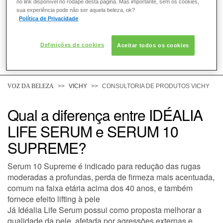
no link disponível no rodapé desta página. Mas importante, sem os cookies,
sua experiência pode não ser aquela beleza, ok?
Política de Privacidade
Definições de cookies
Aceitar todos os cookies
COMO POSSO AJUDAR? DÚVIDAS SOBRE:
PELE
VOZ DA BELEZA
VICHY
CONSULTORIA DE PRODUTOS VICHY
CABELO
Qual a diferença entre IDÉALIA
LIFE SERUM e SERUM 10
DESODORANTE
SUPREME?
SOLAR
Serum 10 Supreme é indicado para redução das rugas
moderadas a profundas, perda de firmeza mais acentuada,
DERMACLUB
comum na faixa etária acima dos 40 anos, e também
fornece efeito lifting à pele
Já Idéalia Life Serum possui como proposta melhorar a
CONSULTORIA DE PRODUTOS VICHY
qualidade da pele, afetada por agressões externas e