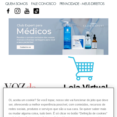
QUEM SOMOS
FALE CONOSCO
PRIVACIDADE - MEUS DIREITOS
FACEBOOK
INSTAGRAM
YOUTUBE
TIKTOK
CL
Oi, aceita um cookie? Se você topar, nosso site vai funcionar do jeito que deve
ser, oferecendo a melhor experiência possível, com conteúdos, recursos de
redes sociais, produtos e serviços que são a sua cara. Se quiser saber mais
ou mudar alguma coisa, tudo bem. É só clicar no botão “Definição de cookies”