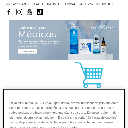
QUEM SOMOS
FALE CONOSCO
PRIVACIDADE - MEUS DIREITOS
FACEBOOK
INSTAGRAM
YOUTUBE
TIKTOK
CL
Oi, aceita um cookie? Se você topar, nosso site vai funcionar do jeito que deve
ser, oferecendo a melhor experiência possível, com conteúdos, recursos de
redes sociais, produtos e serviços que são a sua cara. Se quiser saber mais
ou mudar alguma coisa, tudo bem. É só clicar no botão “Definição de cookies”
no link disponível no rodapé desta página. Mas importante, sem os cookies,
sua experiência pode não ser aquela beleza, ok?