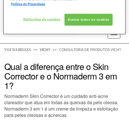
Política de Privacidade
Definições de cookies
Aceitar todos os cookies
COMO POSSO AJUDAR? DÚVIDAS SOBRE:
PELE
VOZ DA BELEZA
VICHY
CONSULTORIA DE PRODUTOS VICHY
CABELO
Qual a diferença entre o Skin
Corrector e o Normaderm 3 em
DESODORANTE
1?
SOLAR
Normaderm Skin Corrector é um cuidado anti-acne
clareador que atua em todas as queixas da pele oleosa.
DERMACLUB
Normaderm 3 em 1 é um creme de limpeza e esfoliação
para peles oleosas a acneicas.
CONSULTORIA DE PRODUTOS VICHY