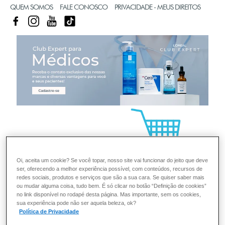
QUEM SOMOS
FALE CONOSCO
PRIVACIDADE - MEUS DIREITOS
FACEBOOK
INSTAGRAM
YOUTUBE
TIKTOK
CL
Oi, aceita um cookie? Se você topar, nosso site vai funcionar do jeito que deve
ser, oferecendo a melhor experiência possível, com conteúdos, recursos de
redes sociais, produtos e serviços que são a sua cara. Se quiser saber mais
ou mudar alguma coisa, tudo bem. É só clicar no botão “Definição de cookies”
no link disponível no rodapé desta página. Mas importante, sem os cookies,
sua experiência pode não ser aquela beleza, ok?
Política de Privacidade