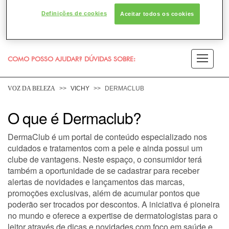
Definições de cookies
Aceitar todos os cookies
COMO POSSO AJUDAR? DÚVIDAS SOBRE:
PELE
VOZ DA BELEZA
VICHY
DERMACLUB
CABELO
O que é Dermaclub?
DermaClub é um portal de conteúdo especializado nos
DESODORANTE
cuidados e tratamentos com a pele e ainda possui um
clube de vantagens. Neste espaço, o consumidor terá
SOLAR
também a oportunidade de se cadastrar para receber
alertas de novidades e lançamentos das marcas,
DERMACLUB
promoções exclusivas, além de acumular pontos que
poderão ser trocados por descontos. A iniciativa é pioneira
no mundo e oferece a expertise de dermatologistas para o
CONSULTORIA DE PRODUTOS VICHY
leitor através de dicas e novidades com foco em saúde e