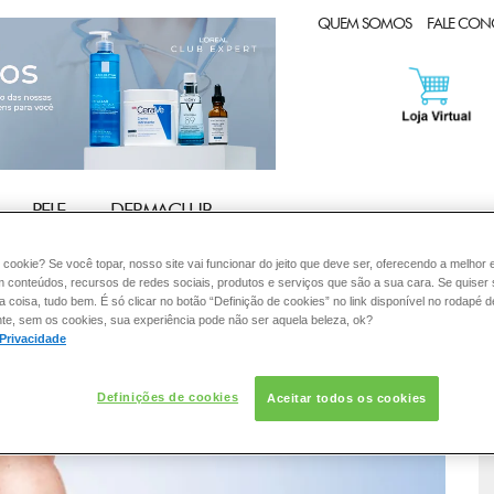
CLUB EXPERT
QUEM SOMOS
FALE CO
PELE
DERMACLUB
:
 cookie? Se você topar, nosso site vai funcionar do jeito que deve ser, oferecendo a melhor 
m conteúdos, recursos de redes sociais, produtos e serviços que são a sua cara. Se quiser
coisa, tudo bem. É só clicar no botão “Definição de cookies” no link disponível no rodapé d
te, sem os cookies, sua experiência pode não ser aquela beleza, ok?
 Privacidade
Definições de cookies
Aceitar todos os cookies