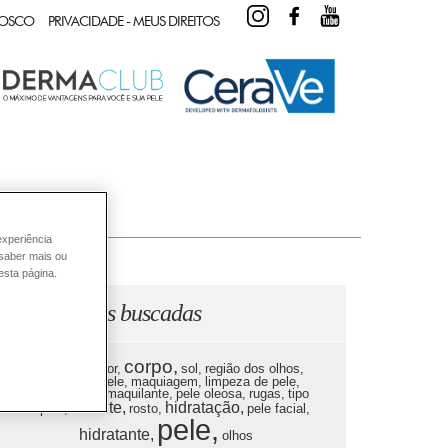
INSTAGRAM
FACEBOOK
YOUTUBE
NOSCO
PRIVACIDADE - MEUS DIREITOS
experiência
 saber mais ou
esta página.
mais buscadas
palavras
corpo,
hidratar,
redutor,
sol,
região dos olhos,
limpeza da pele,
maquiagem,
limpeza de pele,
tratamento,
demaquilante,
pele oleosa,
rugas,
tipo
celulite,
hidratação,
de pele,
rosto,
pele facial,
pele,
hidratante,
olhos