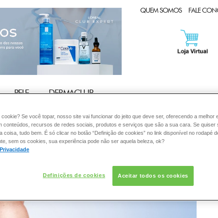
CLUB EXPERT
QUEM SOMOS
FALE CO
PELE
DERMACLUB
:
 cookie? Se você topar, nosso site vai funcionar do jeito que deve ser, oferecendo a melhor 
m conteúdos, recursos de redes sociais, produtos e serviços que são a sua cara. Se quiser
coisa, tudo bem. É só clicar no botão “Definição de cookies” no link disponível no rodapé d
te, sem os cookies, sua experiência pode não ser aquela beleza, ok?
 Privacidade
Definições de cookies
Aceitar todos os cookies