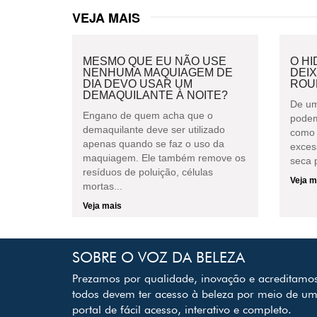
VEJA MAIS
MESMO QUE EU NÃO USE
O H
NENHUMA MAQUIAGEM DE
DEI
DIA DEVO USAR UM
ROU
DEMAQUILANTE À NOITE?
De um
Engano de quem acha que o
podem
demaquilante deve ser utilizado
como 
apenas quando se faz o uso da
exces
maquiagem. Ele também remove os
seca p
resíduos de poluição, células
Veja m
mortas...
Veja mais
SOBRE O VOZ DA BELEZA
Prezamos por qualidade, inovação e acreditamo
todos devem ter acesso à beleza por meio de u
portal de fácil acesso, interativo e completo.