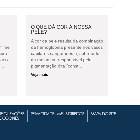
O QUE DÁ COR À NOSSA
PELE?
A cor da pele resulta da combinação
filme
da hemoglobina presente nos vasos
eira
capilares sanguíneos e, sobretudo,
or) e
da melanina, responsável pela
...
pigmentação dita “const...
Veja mais
FIGURAÇÕES
PRIVACIDADE - MEUS DIREITOS
MAPA DO SITE
E COOKIES