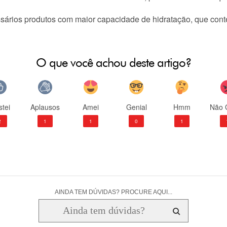
ários produtos com maior capacidade de hidratação, que cont
O que você achou deste artigo?
tei
Aplausos
Amei
Genial
Hmm
Não 
2
1
1
0
1
AINDA TEM DÚVIDAS? PROCURE AQUI...