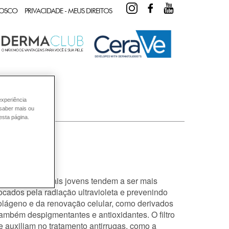
INSTAGRAM
FACEBOOK
YOUTUBE
NOSCO
PRIVACIDADE - MEUS DIREITOS
experiência
 saber mais ou
esta página.
a idade?
ral, as peles mais jovens tendem a ser mais
ocados pela radiação ultravioleta e prevenindo
lágeno e da renovação celular, como derivados
ambém despigmentantes e antioxidantes. O filtro
ue auxiliam no tratamento antirrugas, como a