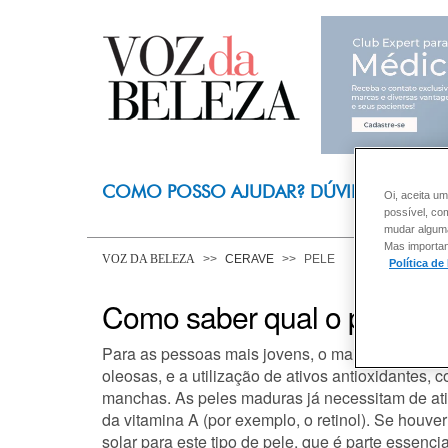
COMO POSSO AJUDAR? DÚVIDAS SOBRE
Oi, aceita um
possível, co
mudar alguma 
Mas importan
VOZ DA BELEZA
CERAVE
PELE
Política de
Como saber qual o produto 
Para as pessoas mais jovens, o mais indicado é o
oleosas, e a utilização de ativos antioxidantes
manchas. As peles maduras já necessitam de at
da vitamina A (por exemplo, o retinol). Se houv
solar para este tipo de pele, que é parte essenc