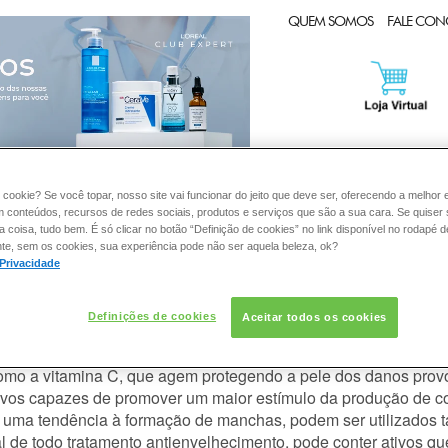
CLUB EXPERT
QUEM SOMOS
FALE CO
PELE
DERMACLUB
:
 cookie? Se você topar, nosso site vai funcionar do jeito que deve ser, oferecendo a melhor 
m conteúdos, recursos de redes sociais, produtos e serviços que são a sua cara. Se quiser
coisa, tudo bem. É só clicar no botão “Definição de cookies” no link disponível no rodapé d
te, sem os cookies, sua experiência pode não ser aquela beleza, ok?
 Privacidade
anti-idade mais indicado para minh
Definições de cookies
Aceitar todos os cookies
 uso de um bom filtro solar com ação antibrilho, porque, em ge
, como a vitamina C, que agem protegendo a pele dos danos prov
ivos capazes de promover um maior estímulo da produção de co
er uma tendência à formação de manchas, podem ser utilizados t
ial de todo tratamento antienvelhecimento, pode conter ativos q