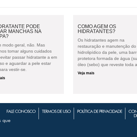
IDRATANTE PODE
COMO AGEM OS
XAR MANCHAS NA
HIDRATANTES?
PA?
Os hidratantes agem na
 modo geral, não. Mas
restauração e manutenção do 
os tomar alguns cuidados
hidrolipídico da pele, uma barr
evitar passar hidratante a em
protetora formada de água (su
so e aguardar a pele estar
óleo (sebo) que reveste toda a
ara vestir-se.
Veja mais
ais
FALE CONOSCO
TERMOS DE USO
POLÍTICA DE PRIVACIDADE
CON
D
s que
m