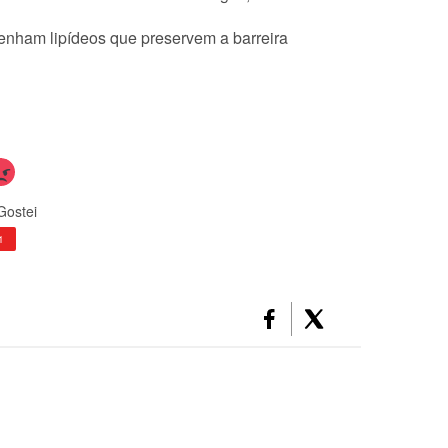
enham lipídeos que preservem a barreira
Gostei
1