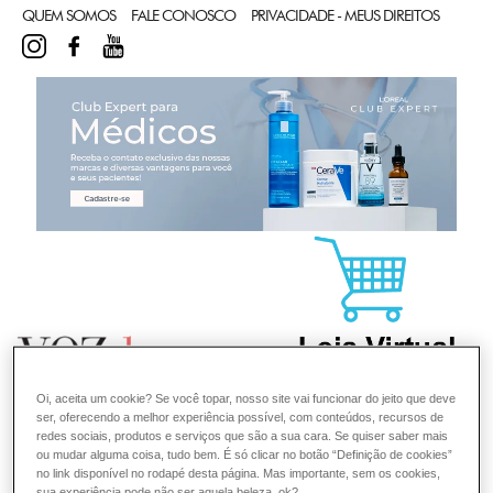
QUEM SOMOS
FALE CONOSCO
PRIVACIDADE - MEUS DIREITOS
INSTAGRAM
FACEBOOK
YOUTUBE
CL
Oi, aceita um cookie? Se você topar, nosso site vai funcionar do jeito que deve
ser, oferecendo a melhor experiência possível, com conteúdos, recursos de
redes sociais, produtos e serviços que são a sua cara. Se quiser saber mais
ou mudar alguma coisa, tudo bem. É só clicar no botão “Definição de cookies”
no link disponível no rodapé desta página. Mas importante, sem os cookies,
sua experiência pode não ser aquela beleza, ok?