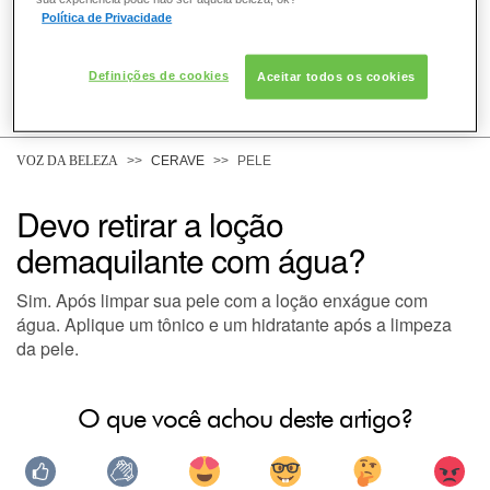
Política de Privacidade
Definições de cookies
Aceitar todos os cookies
COMO POSSO AJUDAR? DÚVIDAS SOBRE:
PELE
VOZ DA BELEZA
CERAVE
PELE
Devo retirar a loção
DERMACLUB
demaquilante com água?
Sim. Após limpar sua pele com a loção enxágue com
água. Aplique um tônico e um hidratante após a limpeza
da pele.
O que você achou deste artigo?