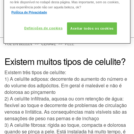
no link disponível no rodapé desta página. Mas importante, sem os cookies,
sua experiência pode não ser aquela beleza, ok?
Política de Privacidade
COMO POSSO AJUDAR? DÚVIDAS SOBRE:
Definições de cookies
Aceitar todos os cookies
PELE
VOZ DA BELEZA
CERAVE
PELE
Existem muitos tipos de celulite?
DERMACLUB
Existem três tipos de celulite:
1) A celulite adiposa: decorrente do aumento do número e
do volume dos adipócitos. Em geral é maleável e não é
dolorosa ao pinçamento
2) A celulite infiltrada, aquosa ou com retenção de água:
flexível ao toque e decorrente de problemas de circulação
venosa e linfática. As consequências mais visíveis são as
sensações de peso nas pernas e de inchaço
3) A celulite fibrosa: rígida ao toque, compacta e dolorosa
quando se pinça a pele. Está instalada há muito tempo, é