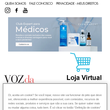
QUEM SOMOS
FALE CONOSCO
PRIVACIDADE - MEUS DIREITOS
INSTAGRAM
FACEBOOK
YOUTUBE
CL
Oi, aceita um cookie? Se você topar, nosso site vai funcionar do jeito que deve
ser, oferecendo a melhor experiência possível, com conteúdos, recursos de
redes sociais, produtos e serviços que são a sua cara. Se quiser saber mais
ou mudar alguma coisa, tudo bem. É só clicar no botão “Definição de cookies”