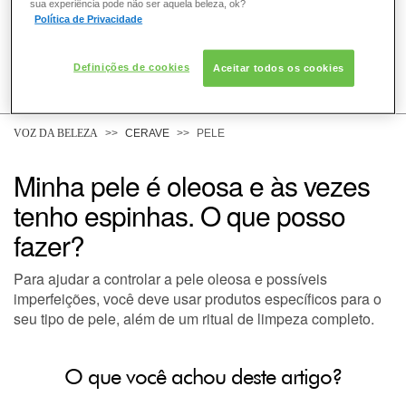
sua experiência pode não ser aquela beleza, ok?
Política de Privacidade
Definições de cookies
Aceitar todos os cookies
COMO POSSO AJUDAR? DÚVIDAS SOBRE:
PELE
VOZ DA BELEZA
CERAVE
PELE
Minha pele é oleosa e às vezes
DERMACLUB
tenho espinhas. O que posso
fazer?
Para ajudar a controlar a pele oleosa e possíveis
imperfeições, você deve usar produtos específicos para o
seu tipo de pele, além de um ritual de limpeza completo.
O que você achou deste artigo?