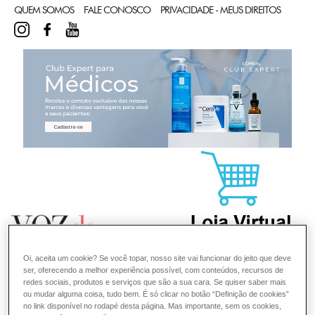
QUEM SOMOS
FALE CONOSCO
PRIVACIDADE - MEUS DIREITOS
INSTAGRAM
FACEBOOK
YOUTUBE
CL
Oi, aceita um cookie? Se você topar, nosso site vai funcionar do jeito que deve
ser, oferecendo a melhor experiência possível, com conteúdos, recursos de
redes sociais, produtos e serviços que são a sua cara. Se quiser saber mais
ou mudar alguma coisa, tudo bem. É só clicar no botão “Definição de cookies”
no link disponível no rodapé desta página. Mas importante, sem os cookies,