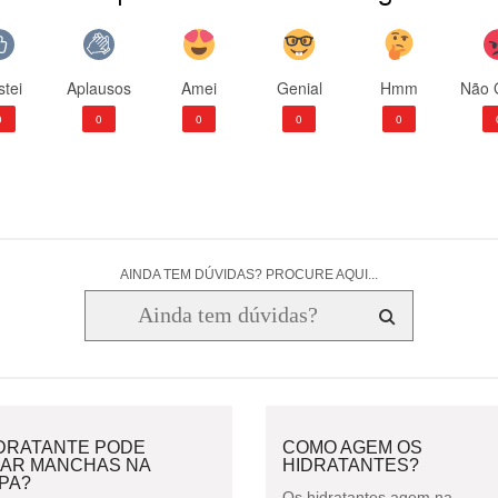
tei
Aplausos
Amei
Genial
Hmm
Não 
0
0
0
0
0
AINDA TEM DÚVIDAS? PROCURE AQUI...
IDRATANTE PODE
COMO AGEM OS
XAR MANCHAS NA
HIDRATANTES?
PA?
Os hidratantes agem na