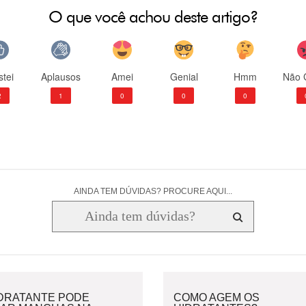
O que você achou deste artigo?
tei
Aplausos
Amei
Genial
Hmm
Não 
2
1
0
0
0
AINDA TEM DÚVIDAS? PROCURE AQUI...
IDRATANTE PODE
COMO AGEM OS