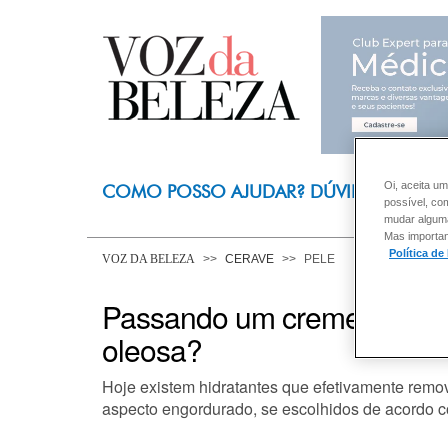
Oi, aceita um
COMO POSSO AJUDAR? DÚVIDAS SOBRE
possível, co
mudar alguma 
Mas importan
Política de
VOZ DA BELEZA
CERAVE
PELE
Passando um creme todos os
oleosa?
Hoje existem hidratantes que efetivamente remov
aspecto engordurado, se escolhidos de acordo com