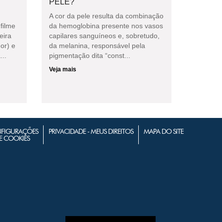
PELE?
A cor da pele resulta da combinação
filme
da hemoglobina presente nos vasos
eira
capilares sanguíneos e, sobretudo,
or) e
da melanina, responsável pela
...
pigmentação dita “const...
Veja mais
FIGURAÇÕES
PRIVACIDADE - MEUS DIREITOS
MAPA DO SITE
E COOKIES