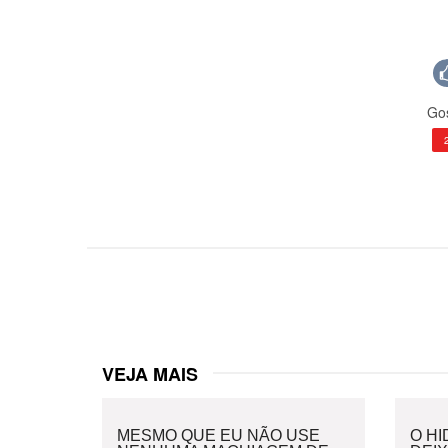
Gos
VEJA MAIS
MESMO QUE EU NÃO USE
O H