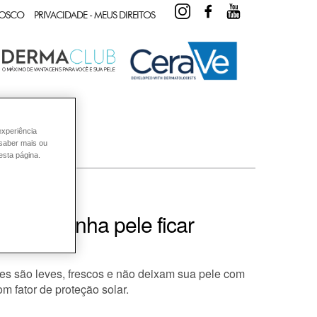
INSTAGRAM
FACEBOOK
YOUTUBE
NOSCO
PRIVACIDADE - MEUS DIREITOS
experiência
 saber mais ou
esta página.
co da minha pele ficar
les são leves, frescos e não deixam sua pele com
m fator de proteção solar.