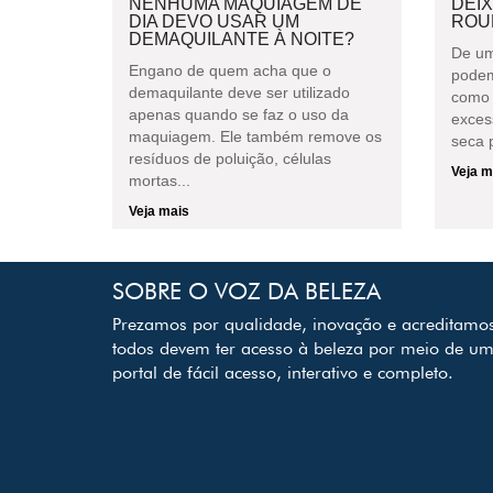
NENHUMA MAQUIAGEM DE
DEI
DIA DEVO USAR UM
ROU
DEMAQUILANTE À NOITE?
De um
Engano de quem acha que o
podem
demaquilante deve ser utilizado
como 
apenas quando se faz o uso da
exces
maquiagem. Ele também remove os
seca p
resíduos de poluição, células
Veja m
mortas...
Veja mais
SOBRE O VOZ DA BELEZA
Prezamos por qualidade, inovação e acreditamo
todos devem ter acesso à beleza por meio de u
portal de fácil acesso, interativo e completo.