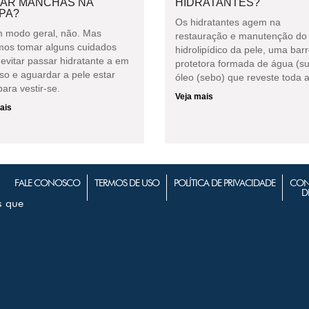
XAR MANCHAS NA
HIDRATANTES?
PA?
Os hidratantes agem na
 modo geral, não. Mas
restauração e manutenção do 
os tomar alguns cuidados
hidrolipídico da pele, uma barr
evitar passar hidratante a em
protetora formada de água (su
so e aguardar a pele estar
óleo (sebo) que reveste toda a
ara vestir-se.
Veja mais
ais
FALE CONOSCO
TERMOS DE USO
POLÍTICA DE PRIVACIDADE
CON
D
s que
m