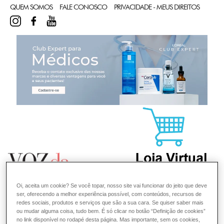
QUEM SOMOS
FALE CONOSCO
PRIVACIDADE - MEUS DIREITOS
INSTAGRAM
FACEBOOK
YOUTUBE
CL
Oi, aceita um cookie? Se você topar, nosso site vai funcionar do jeito que deve
ser, oferecendo a melhor experiência possível, com conteúdos, recursos de
redes sociais, produtos e serviços que são a sua cara. Se quiser saber mais
ou mudar alguma coisa, tudo bem. É só clicar no botão “Definição de cookies”
no link disponível no rodapé desta página. Mas importante, sem os cookies,