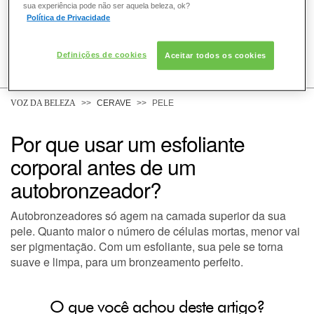
sua experiência pode não ser aquela beleza, ok?
Política de Privacidade
Definições de cookies
Aceitar todos os cookies
COMO POSSO AJUDAR? DÚVIDAS SOBRE:
PELE
VOZ DA BELEZA
CERAVE
PELE
Por que usar um esfoliante
DERMACLUB
corporal antes de um
autobronzeador?
Autobronzeadores só agem na camada superior da sua
pele. Quanto maior o número de células mortas, menor vai
ser pigmentação. Com um esfoliante, sua pele se torna
suave e limpa, para um bronzeamento perfeito.
O que você achou deste artigo?