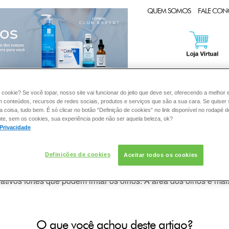
CLUB EXPERT
QUEM SOMOS
FALE CO
 cookie? Se você topar, nosso site vai funcionar do jeito que deve ser, oferecendo a melhor 
PELE
DERMACLUB
:
m conteúdos, recursos de redes sociais, produtos e serviços que são a sua cara. Se quiser
coisa, tudo bem. É só clicar no botão “Definição de cookies” no link disponível no rodapé d
te, sem os cookies, sua experiência pode não ser aquela beleza, ok?
 Privacidade
to para o rosto na região dos olhos?
Definições de cookies
Aceitar todos os cookies
tivos fortes que podem irritar os olhos. A área dos olhos é ma
O que você achou deste artigo?