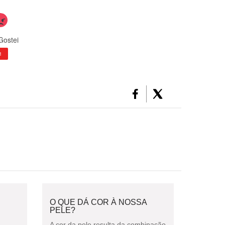
Gostei
1
O QUE DÁ COR À NOSSA
PELE?
A cor da pele resulta da combinação