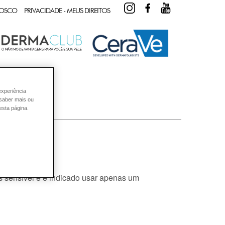
INSTAGRAM
FACEBOOK
YOUTUBE
NOSCO
PRIVACIDADE - MEUS DIREITOS
experiência
 saber mais ou
esta página.
is sensível e é indicado usar apenas um