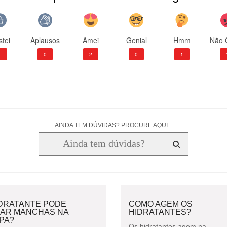
tei
Aplausos
Amei
Genial
Hmm
Não 
1
0
2
0
1
AINDA TEM DÚVIDAS? PROCURE AQUI...
IDRATANTE PODE
COMO AGEM OS
XAR MANCHAS NA
HIDRATANTES?
PA?
Os hidratantes agem na