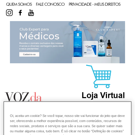
QUEM SOMOS
FALE CONOSCO
PRIVACIDADE - MEUS DIREITOS
INSTAGRAM
FACEBOOK
YOUTUBE
CL
Oi, aceita um cookie? Se você topar, nosso site vai funcionar do jeito que deve
ser, oferecendo a melhor experiência possível, com conteúdos, recursos de
redes sociais, produtos e serviços que são a sua cara. Se quiser saber mais
ou mudar alguma coisa, tudo bem. É só clicar no botão “Definição de cookies”