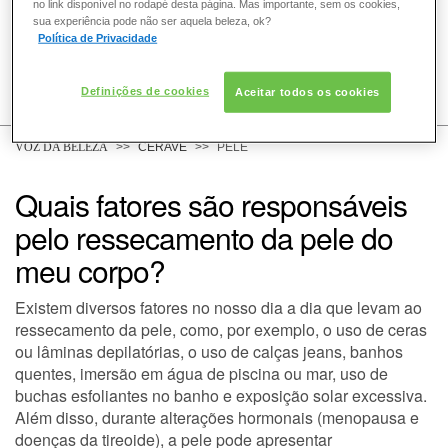
no link disponível no rodapé desta página. Mas importante, sem os cookies,
sua experiência pode não ser aquela beleza, ok?
Política de Privacidade
COMO POSSO AJUDAR? DÚVIDAS SOBRE:
Definições de cookies
Aceitar todos os cookies
PELE
VOZ DA BELEZA
CERAVE
PELE
Quais fatores são responsáveis
DERMACLUB
pelo ressecamento da pele do
meu corpo?
Existem diversos fatores no nosso dia a dia que levam ao
ressecamento da pele, como, por exemplo, o uso de ceras
ou lâminas depilatórias, o uso de calças jeans, banhos
quentes, imersão em água de piscina ou mar, uso de
buchas esfoliantes no banho e exposição solar excessiva.
Além disso, durante alterações hormonais (menopausa e
doenças da tireoide), a pele pode apresentar