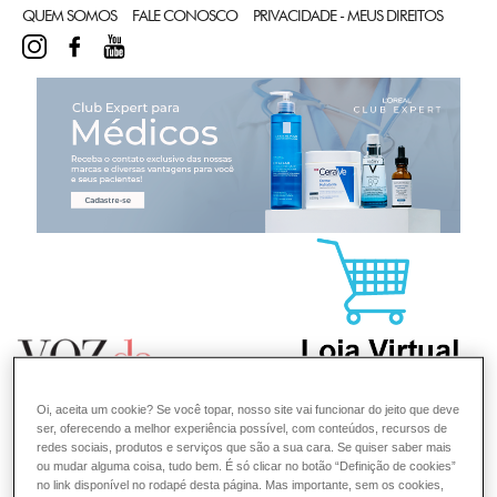
QUEM SOMOS
FALE CONOSCO
PRIVACIDADE - MEUS DIREITOS
INSTAGRAM
FACEBOOK
YOUTUBE
CL
Oi, aceita um cookie? Se você topar, nosso site vai funcionar do jeito que deve
ser, oferecendo a melhor experiência possível, com conteúdos, recursos de
redes sociais, produtos e serviços que são a sua cara. Se quiser saber mais
ou mudar alguma coisa, tudo bem. É só clicar no botão “Definição de cookies”
no link disponível no rodapé desta página. Mas importante, sem os cookies,