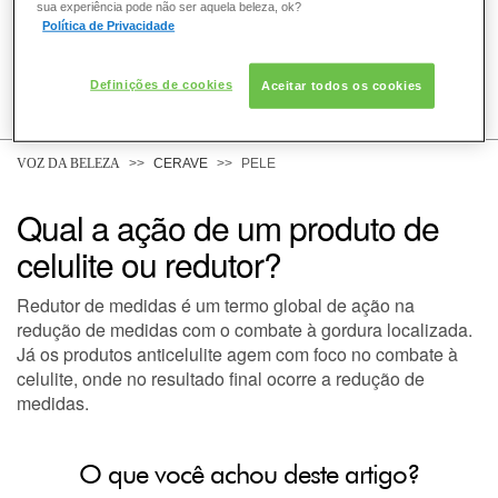
sua experiência pode não ser aquela beleza, ok?
Política de Privacidade
Definições de cookies
Aceitar todos os cookies
COMO POSSO AJUDAR? DÚVIDAS SOBRE:
PELE
VOZ DA BELEZA
CERAVE
PELE
Qual a ação de um produto de
DERMACLUB
celulite ou redutor?
Redutor de medidas é um termo global de ação na
redução de medidas com o combate à gordura localizada.
Já os produtos anticelulite agem com foco no combate à
celulite, onde no resultado final ocorre a redução de
medidas.
O que você achou deste artigo?