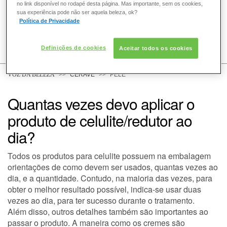
no link disponível no rodapé desta página. Mas importante, sem os cookies,
sua experiência pode não ser aquela beleza, ok?
Política de Privacidade
COMO POSSO AJUDAR? DÚVIDAS SOBRE:
Definições de cookies
Aceitar todos os cookies
PELE
VOZ DA BELEZA
CERAVE
PELE
Quantas vezes devo aplicar o
DERMACLUB
produto de celulite/redutor ao
dia?
Todos os produtos para celulite possuem na embalagem
orientações de como devem ser usados, quantas vezes ao
dia, e a quantidade. Contudo, na maioria das vezes, para
obter o melhor resultado possível, indica-se usar
duas
vezes ao dia
, para ter sucesso durante o
tratamento
.
Além disso, outros detalhes também são importantes ao
passar o produto. A maneira como os cremes são