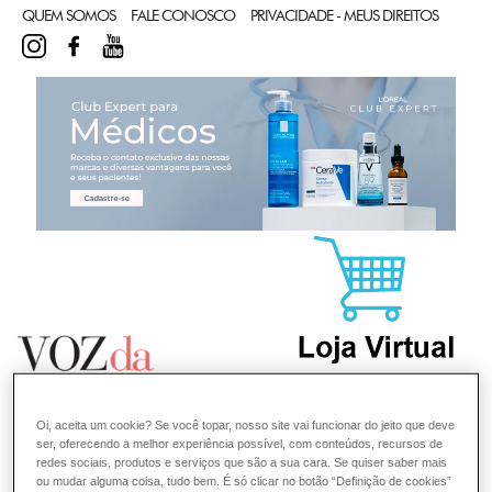
QUEM SOMOS
FALE CONOSCO
PRIVACIDADE - MEUS DIREITOS
INSTAGRAM
FACEBOOK
YOUTUBE
CL
Oi, aceita um cookie? Se você topar, nosso site vai funcionar do jeito que deve
ser, oferecendo a melhor experiência possível, com conteúdos, recursos de
redes sociais, produtos e serviços que são a sua cara. Se quiser saber mais
ou mudar alguma coisa, tudo bem. É só clicar no botão “Definição de cookies”