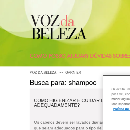
COMO POSSO AJUDAR? DÚVIDAS SOBRE
VOZ DA BELEZA
GARNIER
Busca para: shampoo
Oi, aceita um
possível, co
mudar alguma 
COMO HIGIENIZAR E CUIDAR DOS MEUS 
Mas importan
ADEQUADAMENTE?
Política de
Os cabelos devem ser lavados diariamente ou em d
que sejam adequados para o tipo de couro cabeludo