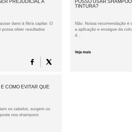
ER PREJUDICIAL À
POSSO USAR SHAMPOO 
TINTURA?
sar dano à fibra capilar. O
Não. Nossa recomendação é que
 possa obter resultados
a aplicação e enxágue da colo
d...
Veja mais
 E COMO EVITAR QUE
tam os cabelos, surgem os
 aposte nos shampoos