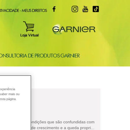
FACEBOOK
TWITTER
INSTAGRAM
YOUTUBE
TIKTOK
RIVACIDADE - MEUS DIREITOS
ONSULTORIA DE PRODUTOS GARNIER
experiência
 saber mais ou
esta página.
CAEM?
racterizar três condições que são confundidas com
dos fios, a falta de crescimento e a queda propri...