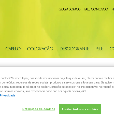
QUEM SOMOS
FALE CONOSCO
P
CABELO
COLORAÇÃO
DESODORANTE
PELE
C
:
 cookie? Se você topar, nosso site vai funcionar do jeito que deve ser, oferecendo a melhor 
m conteúdos, recursos de redes sociais, produtos e serviços que são a sua cara. Se quiser
coisa, tudo bem. É só clicar no botão “Definição de cookies” no link disponível no rodapé d
CABELOS
POR QUE OS CABELOS 
te, sem os cookies, sua experiência pode não ser aquela beleza, ok?
 Privacidade
Em primeiro lugar, devemos ca
ias alternados, com shampoos
Definições de cookies
Aceitar todos os cookies
a queda dos cabelos: a quebra 
 e necessidade dos fios.Os