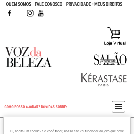
QUEM SOMOS
FALE CONOSCO
PRIVACIDADE - MEUS DIREITOS
FACEBOOK
TWITTER
INSTAGRAM
YOUTUBE
COMO POSSO AJUDAR? DÚVIDAS SOBRE:
CABELO
VOZ DA BELEZA
KÉRASTASE
CABELO
Oi, aceita um cookie? Se você topar, nosso site vai funcionar do jeito que deve