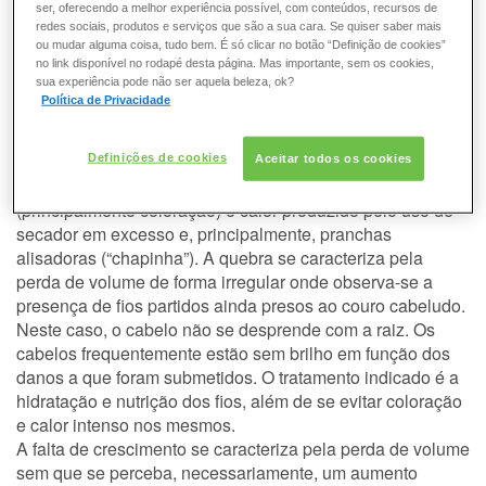
CONSULTORIA DE PRODUTOS KÉRASTASE
ser, oferecendo a melhor experiência possível, com conteúdos, recursos de
Por que os cabelos caem?
redes sociais, produtos e serviços que são a sua cara. Se quiser saber mais
ou mudar alguma coisa, tudo bem. É só clicar no botão “Definição de cookies”
Em primeiro lugar, devemos caracterizar três condições
no link disponível no rodapé desta página. Mas importante, sem os cookies,
sua experiência pode não ser aquela beleza, ok?
que são confundidas com a queda dos cabelos: a quebra
Política de Privacidade
dos fios, a falta de crescimento e a queda propriamente
dita.
A quebra dos fios acontece principalmente nos cabelos
Definições de cookies
Aceitar todos os cookies
danificados e ressecados pelos tratamentos
(principalmente coloração) e calor produzido pelo uso de
secador em excesso e, principalmente, pranchas
alisadoras (“chapinha”). A quebra se caracteriza pela
perda de volume de forma irregular onde observa-se a
presença de fios partidos ainda presos ao couro cabeludo.
Neste caso, o cabelo não se desprende com a raiz. Os
cabelos frequentemente estão sem brilho em função dos
danos a que foram submetidos. O tratamento indicado é a
hidratação e nutrição dos fios, além de se evitar coloração
e calor intenso nos mesmos.
A falta de crescimento se caracteriza pela perda de volume
sem que se perceba, necessariamente, um aumento