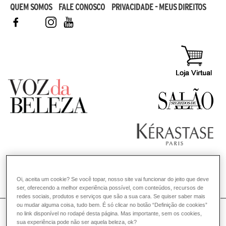
QUEM SOMOS
FALE CONOSCO
PRIVACIDADE - MEUS DIREITOS
FACEBOOK
TWITTER
INSTAGRAM
YOUTUBE
Oi, aceita um cookie? Se você topar, nosso site vai funcionar do jeito que deve
COMO POSSO AJUDAR? DÚVIDAS SOBRE:
ser, oferecendo a melhor experiência possível, com conteúdos, recursos de
redes sociais, produtos e serviços que são a sua cara. Se quiser saber mais
CABELO
ou mudar alguma coisa, tudo bem. É só clicar no botão “Definição de cookies”
VOZ DA BELEZA
no link disponível no rodapé desta página. Mas importante, sem os cookies,
KÉRASTASE
CONSULTORIA DE PRODUTOS KÉRASTASE
sua experiência pode não ser aquela beleza, ok?