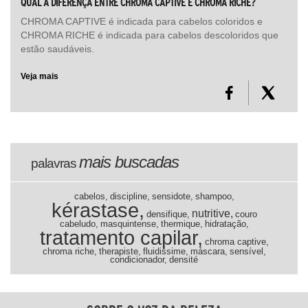
QUAL A DIFERENÇA ENTRE CHROMA CAPTIVE E CHROMA RICHE?
CHROMA CAPTIVE é indicada para cabelos coloridos e
CHROMA RICHE é indicada para cabelos descoloridos que
estão saudáveis.
Veja mais
mais buscadas
palavras
cabelos,
discipline,
sensidote,
shampoo,
kérastase,
nutritive,
densifique,
couro
cabeludo,
masquintense,
thermique,
hidratação,
tratamento capilar,
chroma captive,
chroma riche,
therapiste,
fluidissime,
máscara,
sensível,
condicionador,
densité