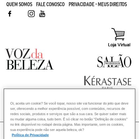
QUEM SOMOS
FALE CONOSCO
PRIVACIDADE - MEUS DIREITOS
FACEBOOK
TWITTER
INSTAGRAM
YOUTUBE
Oi, aceita um cookie? Se você topar, nosso site vai funcionar do jeito que deve
ser, oferecendo a melhor experiência possível, com conteúdos, recursos de
COMO POSSO AJUDAR? DÚVIDAS SOBRE:
redes sociais, produtos e serviços que são a sua cara. Se quiser saber mais
ou mudar alguma coisa, tudo bem. É só clicar no botão “Definição de cookies”
CABELO
no link disponível no rodapé desta página. Mas importante, sem os cookies,
VOZ DA BELEZA
sua experiência pode não ser aquela beleza, ok?
Política de Privacidade
KÉRASTASE
CONSULTORIA DE PRODUTOS KÉRASTASE