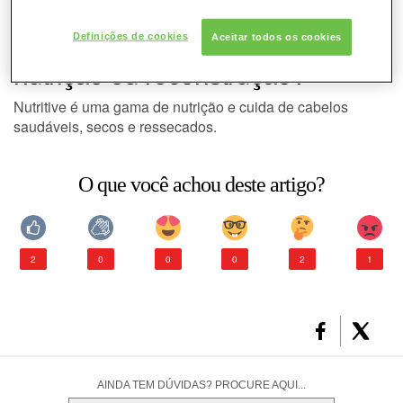
CONSULTORIA DE PRODUTOS KÉRASTASE
A gama NUTRITIVE é de
Definições de cookies
Aceitar todos os cookies
nutrição ou reconstrução?
Nutritive é uma gama de nutrição e cuida de cabelos
saudáveis, secos e ressecados.
O que você achou deste artigo?
2
0
0
0
2
1
AINDA TEM DÚVIDAS? PROCURE AQUI...