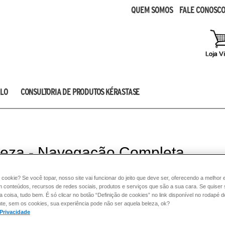
QUEM SOMOS
FALE CONOSC
LO
CONSULTORIA DE PRODUTOS KÉRASTASE
eleza - Navegação Completa
 cookie? Se você topar, nosso site vai funcionar do jeito que deve ser, oferecendo a melhor 
m conteúdos, recursos de redes sociais, produtos e serviços que são a sua cara. Se quiser
coisa, tudo bem. É só clicar no botão “Definição de cookies” no link disponível no rodapé d
te, sem os cookies, sua experiência pode não ser aquela beleza, ok?
 Privacidade