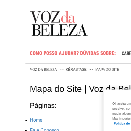
COMO POSSO AJUDAR? DÚVIDAS SOBRE:
CABE
VOZ DA BELEZA
KÉRASTASE
MAPA DO SITE
Mapa do Site | Voz da B
Páginas:
Oi, aceita um
possível, co
mudar alguma 
Mas importan
Home
Política de
Fale Conosco