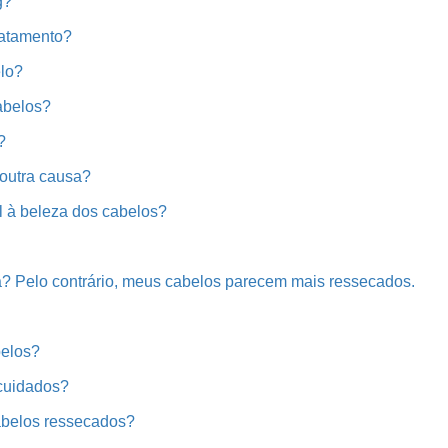
g?
ratamento?
lo?
abelos?
?
outra causa?
l à beleza dos cabelos?
da? Pelo contrário, meus cabelos parecem mais ressecados.
belos?
 cuidados?
cabelos ressecados?