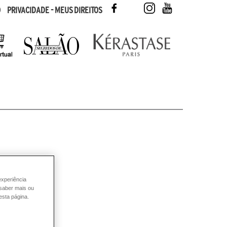
FACEBOOK
TWITTER
INSTAGRAM
YOUTUBE
O
PRIVACIDADE - MEUS DIREITOS
experiência
 saber mais ou
esta página.