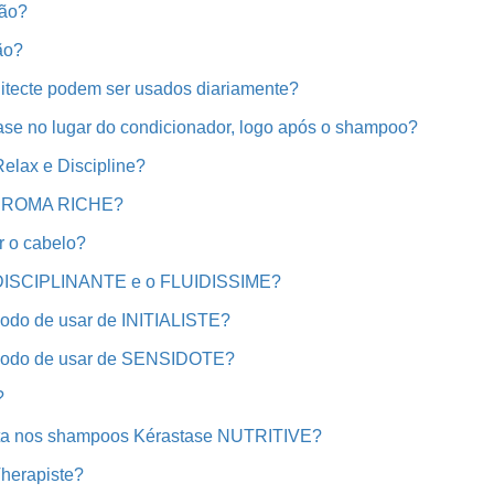
ção?
ão?
itecte podem ser usados diariamente?
se no lugar do condicionador, logo após o shampoo?
Relax e Discipline?
CHROMA RICHE?
ir o cabelo?
 DISCIPLINANTE e o FLUIDISSIME?
 modo de usar de INITIALISTE?
e modo de usar de SENSIDOTE?
?
nsta nos shampoos Kérastase NUTRITIVE?
herapiste?