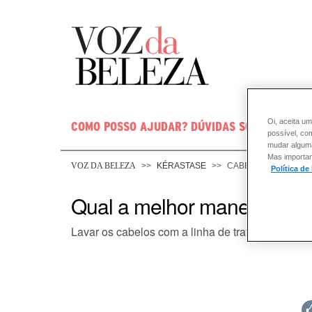
Oi, aceita um
COMO POSSO AJUDAR? DÚVIDAS SOBRE:
CABE
possível, co
mudar alguma 
Mas importan
VOZ DA BELEZA
KÉRASTASE
CABELO
Política de
Qual a melhor maneira de r
Lavar os cabelos com a linha de tratamento cap