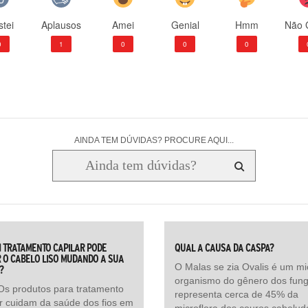
tei
Aplausos
Amei
Genial
Hmm
Não 
0
1
0
0
0
AINDA TEM DÚVIDAS? PROCURE AQUI...
 TRATAMENTO CAPILAR PODE
QUAL A CAUSA DA CASPA?
 O CABELO LISO MUDANDO A SUA
O Malas se zia Ovalis é um mi
?
organismo do gênero dos fun
Os produtos para tratamento
representa cerca de 45% da
ar cuidam da saúde dos fios em