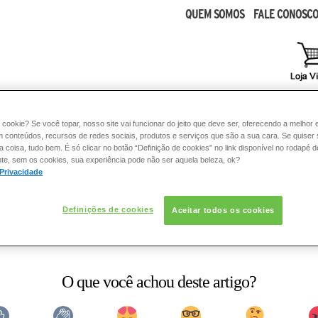
QUEM SOMOS
FALE CONOSC
 cookie? Se você topar, nosso site vai funcionar do jeito que deve ser, oferecendo a melhor 
LO
CONSULTORIA DE PRODUTOS KÉRASTASE
m conteúdos, recursos de redes sociais, produtos e serviços que são a sua cara. Se quiser
coisa, tudo bem. É só clicar no botão “Definição de cookies” no link disponível no rodapé d
te, sem os cookies, sua experiência pode não ser aquela beleza, ok?
 Privacidade
emover dos cabelos os produtos Sty
Definições de cookies
Aceitar todos os cookies
ilar mais adequada à necessidade do cabelo.
O que você achou deste artigo?