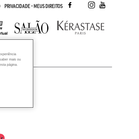
FACEBOOK
TWITTER
INSTAGRAM
YOUTUBE
O
PRIVACIDADE - MEUS DIREITOS
experiência
 saber mais ou
esta página.
ling?