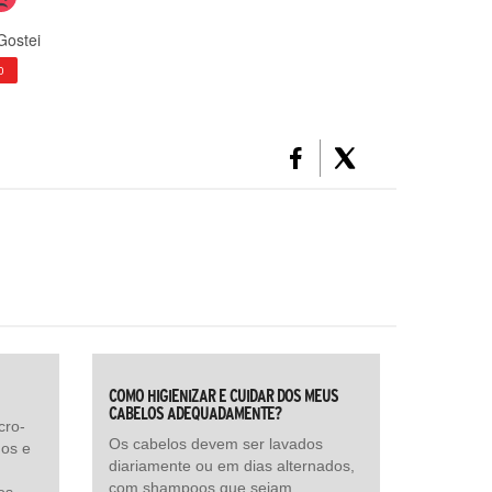
Gostei
0
COMO HIGIENIZAR E CUIDAR DOS MEUS
CABELOS ADEQUADAMENTE?
cro-
Os cabelos devem ser lavados
gos e
diariamente ou em dias alternados,
com shampoos que sejam