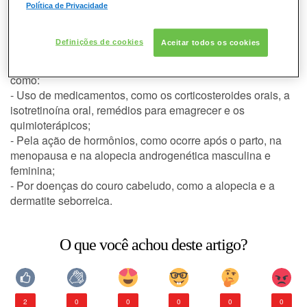
CONSULTORIA DE PRODUTOS KÉRASTASE
Política de Privacidade
Quais fatores podem levar à
queda de cabelo?
Definições de cookies
Aceitar todos os cookies
A queda de cabelo pode ocorrer por diversas causas,
como:
- Uso de medicamentos, como os corticosteroides orais, a
isotretinoína oral, remédios para emagrecer e os
quimioterápicos;
- Pela ação de hormônios, como ocorre após o parto, na
menopausa e na alopecia androgenética masculina e
feminina;
- Por doenças do couro cabeludo, como a alopecia e a
dermatite seborreica.
O que você achou deste artigo?
2
0
0
0
0
0