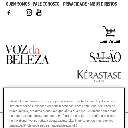
QUEM SOMOS
FALE CONOSCO
PRIVACIDADE - MEUS DIREITOS
FACEBOOK
TWITTER
INSTAGRAM
YOUTUBE
Oi, aceita um cookie? Se você topar, nosso site vai funcionar do jeito que deve
COMO POSSO AJUDAR? DÚVIDAS SOBRE:
ser, oferecendo a melhor experiência possível, com conteúdos, recursos de
redes sociais, produtos e serviços que são a sua cara. Se quiser saber mais
CABELO
ou mudar alguma coisa, tudo bem. É só clicar no botão “Definição de cookies”
VOZ DA BELEZA
KÉRASTASE
CABELO
no link disponível no rodapé desta página. Mas importante, sem os cookies,
sua experiência pode não ser aquela beleza, ok?