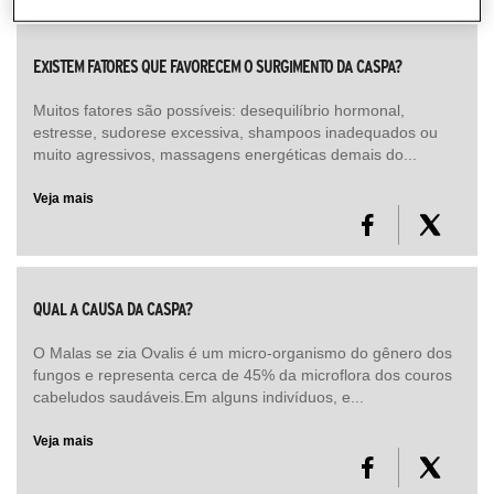
CONSULTORIA DE PRODUTOS KÉRASTASE
EXISTEM FATORES QUE FAVORECEM O SURGIMENTO DA CASPA?
Muitos fatores são possíveis: desequilíbrio hormonal,
estresse, sudorese excessiva, shampoos inadequados ou
muito agressivos, massagens energéticas demais do...
Veja mais
QUAL A CAUSA DA CASPA?
O Malas se zia Ovalis é um micro-organismo do gênero dos
fungos e representa cerca de 45% da microflora dos couros
cabeludos saudáveis.Em alguns indivíduos, e...
Veja mais