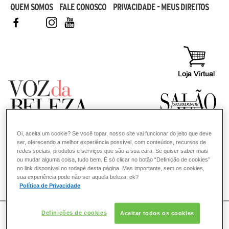
QUEM SOMOS
FALE CONOSCO
PRIVACIDADE - MEUS DIREITOS
FACEBOOK
TWITTER
INSTAGRAM
YOUTUBE
Oi, aceita um cookie? Se você topar, nosso site vai funcionar do jeito que deve
ser, oferecendo a melhor experiência possível, com conteúdos, recursos de
redes sociais, produtos e serviços que são a sua cara. Se quiser saber mais
ou mudar alguma coisa, tudo bem. É só clicar no botão “Definição de cookies”
no link disponível no rodapé desta página. Mas importante, sem os cookies,
sua experiência pode não ser aquela beleza, ok?
COMO POSSO AJUDAR? DÚVIDAS SOBRE:
Política de Privacidade
CABELO
VOZ DA BELEZA
KÉRASTASE
Definições de cookies
Aceitar todos os cookies
Busca para: fungos