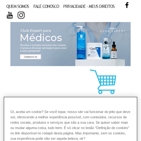
FACE
QUEM SOMOS
FALE CONOSCO
PRIVACIDADE - MEUS DIREITOS
YOUTUBE
INSTAGRAM
CL
Oi, aceita um cookie? Se você topar, nosso site vai funcionar do jeito que deve
ser, oferecendo a melhor experiência possível, com conteúdos, recursos de
redes sociais, produtos e serviços que são a sua cara. Se quiser saber mais
ou mudar alguma coisa, tudo bem. É só clicar no botão “Definição de cookies”
no link disponível no rodapé desta página. Mas importante, sem os cookies,
sua experiência pode não ser aquela beleza, ok?