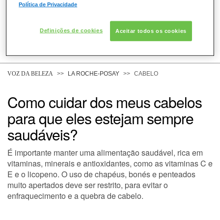
Política de Privacidade
Definições de cookies
Aceitar todos os cookies
COMO POSSO AJUDAR? DÚVIDAS SOBRE:
PELE
VOZ DA BELEZA
LA ROCHE-POSAY
CABELO
Como cuidar dos meus cabelos
CABELO
para que eles estejam sempre
saudáveis?
DESODORANTE
É importante manter uma alimentação saudável, rica em
vitaminas, minerais e antioxidantes, como as vitaminas C e
E e o licopeno. O uso de chapéus, bonés e penteados
SOLAR
muito apertados deve ser restrito, para evitar o
enfraquecimento e a quebra de cabelo.
DERMACLUB