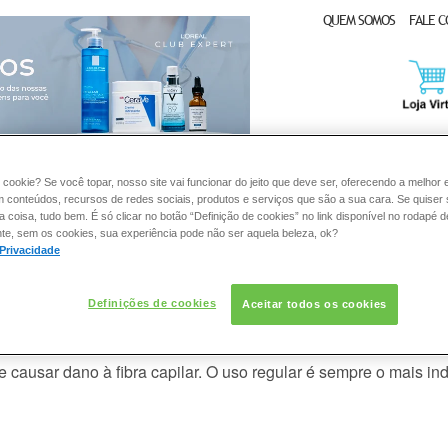
QUEM SOMOS
FALE 
CLUB EXPERT
 cookie? Se você topar, nosso site vai funcionar do jeito que deve ser, oferecendo a melhor 
m conteúdos, recursos de redes sociais, produtos e serviços que são a sua cara. Se quiser
DERMACLUB
CONSULTORIA DE PRODUTOS LA ROCHE-POSAY
coisa, tudo bem. É só clicar no botão “Definição de cookies” no link disponível no rodapé d
te, sem os cookies, sua experiência pode não ser aquela beleza, ok?
 Privacidade
Definições de cookies
Aceitar todos os cookies
 pode ser prejudicial à beleza dos
ausar dano à fibra capilar. O uso regular é sempre o mais in