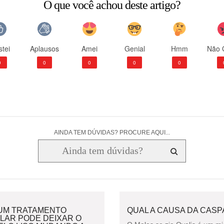
O que você achou deste artigo?
tei
Aplausos
Amei
Genial
Hmm
Não 
0
0
0
0
0
AINDA TEM DÚVIDAS? PROCURE AQUI...
UM TRATAMENTO
QUAL A CAUSA DA CASP
LAR PODE DEIXAR O