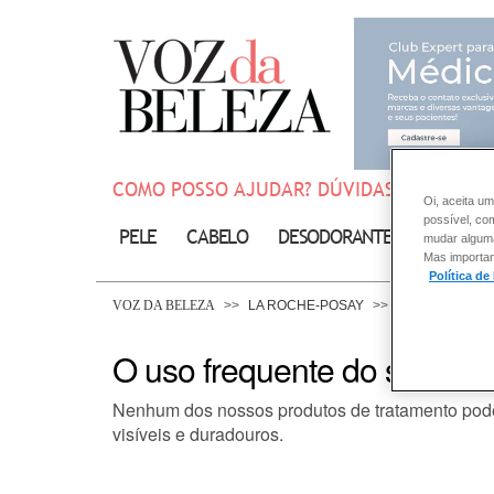
COMO POSSO AJUDAR? DÚVIDAS SOBRE:
Oi, aceita um
possível, co
PELE
CABELO
DESODORANTE
SOLAR
mudar alguma 
Mas importan
Política de
VOZ DA BELEZA
LA ROCHE-POSAY
CABELO
O uso frequente do shampoo
Nenhum dos nossos produtos de tratamento pode c
visíveis e duradouros.