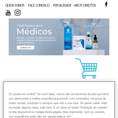
FACE
QUEM SOMOS
FALE CONOSCO
PRIVACIDADE - MEUS DIREITOS
YOUTUBE
INSTAGRAM
CL
Oi, aceita um cookie? Se você topar, nosso site vai funcionar do jeito que deve
ser, oferecendo a melhor experiência possível, com conteúdos, recursos de
redes sociais, produtos e serviços que são a sua cara. Se quiser saber mais
ou mudar alguma coisa, tudo bem. É só clicar no botão “Definição de cookies”
no link disponível no rodapé desta página. Mas importante, sem os cookies,
sua experiência pode não ser aquela beleza, ok?