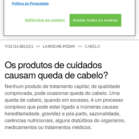
Política de Privacidade
Definições de cookies
Aceitar todos os cookies
COMO POSSO AJUDAR? DÚVIDAS SOBRE:
PELE
VOZ DA BELEZA
LA ROCHE-POSAY
CABELO
Os produtos de cuidados
CABELO
causam queda de cabelo?
Nenhum produto de tratamento capilar, de qualidade
DESODORANTE
comprovada, pode ocasionar queda do cabelo. Uma
queda de cabelo, quando em excesso, é um processo
complexo que pode estar ligado a inúmeras causas:
SOLAR
hereditariedade, gravidez e pós-parto, sazonalidade,
carências nutricionais, alguns distúrbios do organismo,
medicamentos ou tratamentos médicos.
DERMACLUB