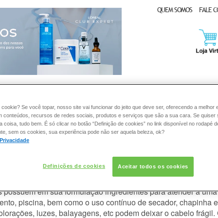
QUEM SOMOS
FALE 
CLUB EXPERT
DERMACLUB
CONSULTORIA DE PRODUTOS LA ROCHE-POSAY
 cookie? Se você topar, nosso site vai funcionar do jeito que deve ser, oferecendo a melhor 
m conteúdos, recursos de redes sociais, produtos e serviços que são a sua cara. Se quiser
coisa, tudo bem. É só clicar no botão “Definição de cookies” no link disponível no rodapé d
te, sem os cookies, sua experiência pode não ser aquela beleza, ok?
 Privacidade
apilar causam quebra?
Definições de cookies
Aceitar todos os cookies
 condicionador, máscara, sérum, booster, creme de pentear, le
possuem em sua formulação ingredientes para atender à uma ne
ento, piscina, bem como o uso contínuo de secador, chapinha e
lorações, luzes, balayagens, etc podem deixar o
cabelo frágil
.