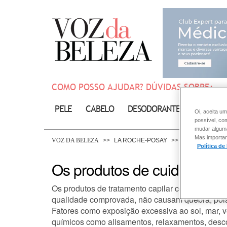
COMO POSSO AJUDAR? DÚVIDAS SOBRE:
PELE
CABELO
DESODORANTE
SOLAR
Oi, aceita um
possível, co
mudar alguma 
Mas importan
VOZ DA BELEZA
LA ROCHE-POSAY
CABELO
Política de
Os produtos de cuidados c
Os produtos de tratamento capilar como shampoo,
qualidade comprovada, não causam quebra, pois 
Fatores como exposição excessiva ao sol, mar, v
químicos como alisamentos, relaxamentos, desco