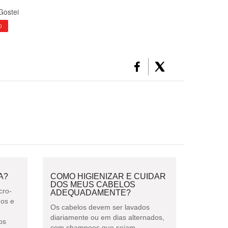
Gostei
0
A?
COMO HIGIENIZAR E CUIDAR
DOS MEUS CABELOS
cro-
ADEQUADAMENTE?
gos e
Os cabelos devem ser lavados
diariamente ou em dias alternados,
os
com shampoos que sejam