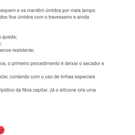
os sequem e os mantêm úmidos por mais tempo.
 dos fios úmidos com o travesseiro e ainda
a
queda
;
;
menos resistente;
los, o primeiro procedimento é deixar o secador e
pilar, contando com o uso de linhas especiais
pídico da fibra capilar. Já o silicone cria uma