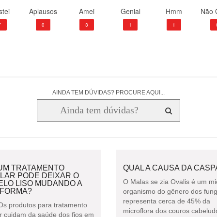
tei
Aplausos
Amei
Genial
Hmm
Não 
7
0
3
1
1
AINDA TEM DÚVIDAS? PROCURE AQUI...
UM TRATAMENTO
QUAL A CAUSA DA CASP
LAR PODE DEIXAR O
O Malas se zia Ovalis é um mi
ELO LISO MUDANDO A
 FORMA?
organismo do gênero dos fun
representa cerca de 45% da
Os produtos para tratamento
microflora dos couros cabelud
ar cuidam da saúde dos fios em