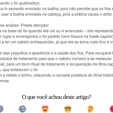
rnando o fio quebradiço.
ixa-lo secando enrolado na toalha, pois não permite que os fi
sar a toalha enrolada na cabeça, pois a prática causa o atrito
s análise. Preste atenção!
 na base do fio quando ele cai ou é arrancado – isto represent
o lugar e enxergamos o fio partido (com fissura na haste capilar)
 a ter um cabelo
enfraquecido
, já que ele se torna mais fino e 
e isso prejudica a aparência e a saúde dos fios. Para recuperá-
odutos de tratamento para que o cabelo comece a se restaurar.
al, para um bom ritual de tratamento e recuperação da fibra ca
, que fortalecem o fio
a refletir o brilho, refazendo a camada protetora do filme hidroli
ernas.
O que você achou deste artigo?