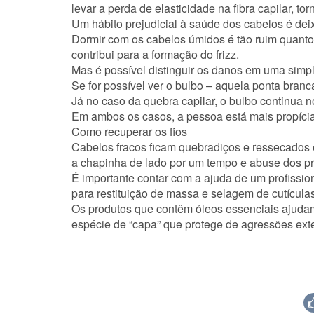
levar a perda de elasticidade na fibra capilar, to
Um hábito prejudicial à saúde dos cabelos é de
Dormir com os cabelos úmidos é tão ruim quanto u
contribui para a formação do frizz.
Mas é possível distinguir os
danos
em uma simple
Se for possível ver o
bulbo
– aquela ponta branca
Já no caso da
quebra
capilar, o bulbo continua n
Em ambos os casos, a pessoa está mais propícia
Como recuperar os fios
Cabelos fracos ficam
quebradiços
e
ressecados
a chapinha de lado por um tempo e abuse dos pr
É importante contar com a ajuda de um profission
para restituição de massa e selagem de cutículas
Os produtos que contêm
óleos essenciais
ajudam 
espécie de “capa” que protege de agressões ext