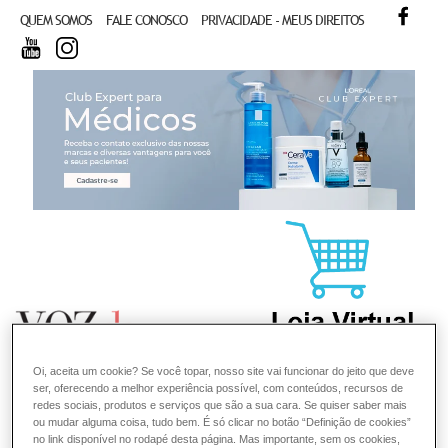
FACE
QUEM SOMOS
FALE CONOSCO
PRIVACIDADE - MEUS DIREITOS
YOUTUBE
INSTAGRAM
CL
Oi, aceita um cookie? Se você topar, nosso site vai funcionar do jeito que deve
ser, oferecendo a melhor experiência possível, com conteúdos, recursos de
redes sociais, produtos e serviços que são a sua cara. Se quiser saber mais
ou mudar alguma coisa, tudo bem. É só clicar no botão “Definição de cookies”
no link disponível no rodapé desta página. Mas importante, sem os cookies,