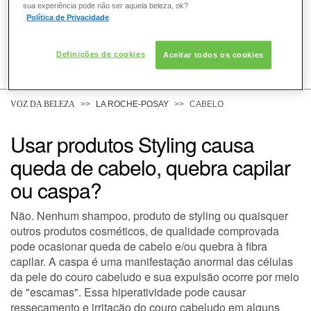
sua experiência pode não ser aquela beleza, ok?
Política de Privacidade
Definições de cookies
Aceitar todos os cookies
COMO POSSO AJUDAR? DÚVIDAS SOBRE:
PELE
VOZ DA BELEZA
LA ROCHE-POSAY
CABELO
Usar produtos Styling causa
CABELO
queda de cabelo, quebra capilar
ou caspa?
DESODORANTE
Não. Nenhum shampoo, produto de styling ou quaisquer
outros produtos cosméticos, de qualidade comprovada
pode ocasionar queda de cabelo e/ou quebra à fibra
SOLAR
capilar. A caspa é uma manifestação anormal das células
da pele do couro cabeludo e sua expulsão ocorre por meio
de "escamas". Essa hiperatividade pode causar
DERMACLUB
ressecamento e irritação do couro cabeludo em alguns