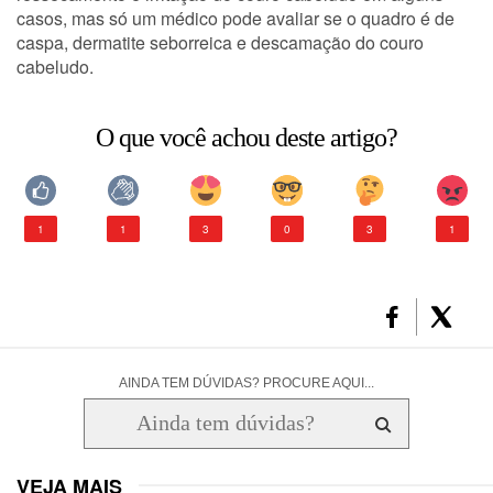
casos, mas só um médico pode avaliar se o quadro é de
caspa, dermatite seborreica e descamação do couro
CONSULTORIA DE PRODUTOS LA ROCHE-POSAY
cabeludo.
O que você achou deste artigo?
1
1
3
0
3
1
AINDA TEM DÚVIDAS? PROCURE AQUI...
VEJA MAIS