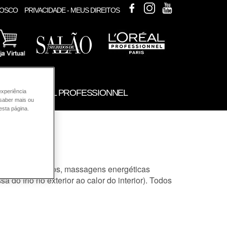
FACEBOOK
INSTAGRAM
YOUTUBE
NOSCO
PRIVACIDADE - MEUS DIREITOS
UTOS L'ORÉAL PROFESSIONNEL
experiência
 saber mais ou
esta página.
 muito agressivos, massagens energéticas
do frio no exterior ao calor do interior). Todos