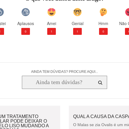
tei
Aplausos
Amei
Genial
Hmm
Não 
2
0
1
1
0
AINDA TEM DÚVIDAS? PROCURE AQUI...
UM TRATAMENTO
QUAL A CAUSA DA CASP
LAR PODE DEIXAR O
O Malas se zia Ovalis é um mi
ELO LISO MUDANDO A