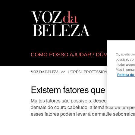
COMO POSSO AJUDAR? DÚVIDAS SOB
Oi, aceita um
possível, co
mudar alguma 
Mas importan
VOZ DA BELEZA
L'ORÉAL PROFESSIONNEL
CABE
Política de
Existem fatores que favor
Muitos fatores são possíveis: desequilíbrio ho
demais do couro cabeludo, alternância de tempera
esses fatores podem levar à dermatite seborreic