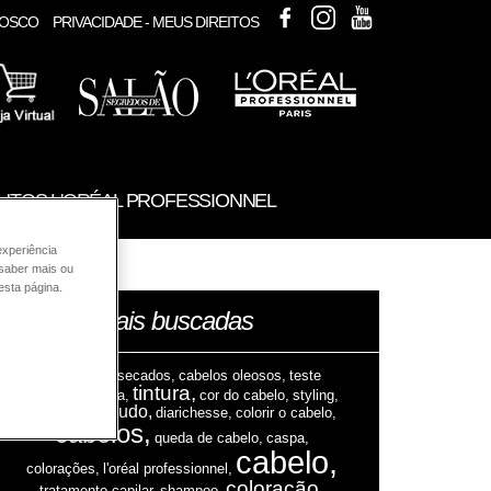
FACEBOOK
INSTAGRAM
YOUTUBE
NOSCO
PRIVACIDADE - MEUS DIREITOS
UTOS L'ORÉAL PROFESSIONNEL
experiência
 saber mais ou
esta página.
mais buscadas
palavras
cabelos ressecados,
cabelos oleosos,
teste
tintura,
alérgico,
alergia,
cor do cabelo,
styling,
couro cabeludo,
diarichesse,
colorir o cabelo,
cabelos,
queda de cabelo,
caspa,
cabelo,
colorações,
l'oréal professionnel,
coloração,
tratamento capilar,
shampoo,