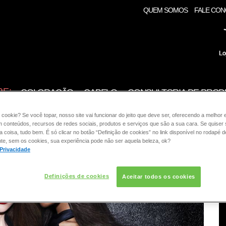
QUEM SOMOS
FALE CO
RE:
COLORAÇÃO
CABELO
CONSULTORIA DE PROD
 cookie? Se você topar, nosso site vai funcionar do jeito que deve ser, oferecendo a melhor 
m conteúdos, recursos de redes sociais, produtos e serviços que são a sua cara. Se quiser
coisa, tudo bem. É só clicar no botão “Definição de cookies” no link disponível no rodapé d
te, sem os cookies, sua experiência pode não ser aquela beleza, ok?
 Privacidade
Definições de cookies
Aceitar todos os cookies