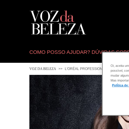
COMO POSSO AJUDAR? DÚVIDAS SOB
Oi, aceita um
VOZ DA BELEZA
L'ORÉAL PROFESSIONNEL
possível, co
mudar alguma 
Mas importan
Política de