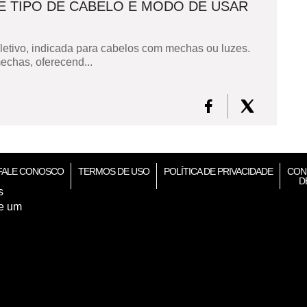
E TIPO DE CABELO E MODO DE USAR
etivo, indicada para cabelos com mechas ou luzes.
mechas, oferecend...
FALE CONOSCO
TERMOS DE USO
POLÍTICA DE PRIVACIDADE
CON
D
s
de um