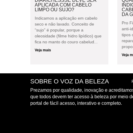
DIARICHESSSE DEVE SER
QUAL
APLICADA COM CABELO
INDI
LIMPO OU SUJO?
CAB
DA G
Indicamos a aplicação em cabelo
Pro F
seco e não lavado. Conceito de
anti-
“sujo” é popular, porque a
tipos
oleosidade (filme hidro lipídico) que
repar
fica no manto do couro cabelud...
propos
Veja mais
Veja m
SOBRE O VOZ DA BELEZA
Prezamos por qualidade, inovação e acreditamo
que todos devem ter acesso à beleza por meio 
portal de fácil acesso, interativo e completo.