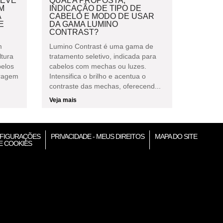
DEVE
QUAL A PROPOSTA,
M
INDICAÇÃO DE TIPO DE
A
CABELO E MODO DE USAR
E
DA GAMA LUMINO
CONTRAST?
m
Lumino Contrast é uma gama de
ltura
tratamento seletivo, indicada para
belos
cabelos com mechas ou luzes.
bragem
Intensifica o brilho e acentua o
contraste das mechas, oferecend...
Veja mais
FIGURAÇÕES
PRIVACIDADE - MEUS DIREITOS
MAPA DO SITE
E COOKIES