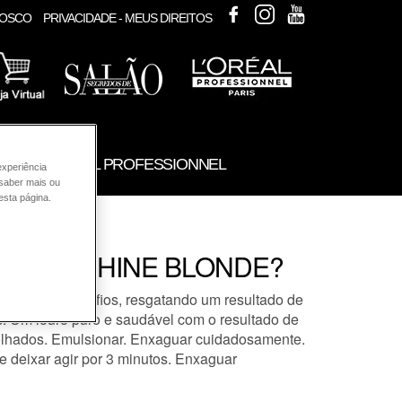
FACEBOOK
INSTAGRAM
YOUTUBE
NOSCO
PRIVACIDADE - MEUS DIREITOS
UTOS L'ORÉAL PROFESSIONNEL
experiência
 saber mais ou
esta página.
ar da gama SHINE BLONDE?
ndesejado dos fios, resgatando um resultado de
s: Um louro puro e saudável com o resultado de
lhados. Emulsionar. Enxaguar cuidadosamente.
eixar agir por 3 minutos. Enxaguar