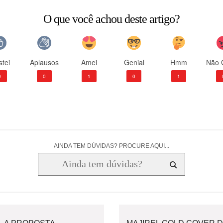
O que você achou deste artigo?
tei
Aplausos
Amei
Genial
Hmm
Não 
0
0
1
0
1
AINDA TEM DÚVIDAS? PROCURE AQUI...