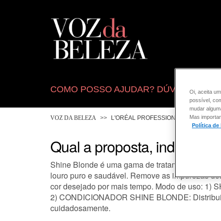
COMO POSSO AJUDAR? DÚVIDAS SOB
Oi, aceita um
possível, co
mudar alguma 
Mas importan
VOZ DA BELEZA
L'ORÉAL PROFESSIONNEL
CONSU
Política de
Qual a proposta, indicaçã
Shine Blonde é uma gama de tratamento, indicad
louro puro e saudável. Remove as impurezas dos 
cor desejado por mais tempo. Modo de uso: 1)
2) CONDICIONADOR SHINE BLONDE: Distribuir un
cuidadosamente.