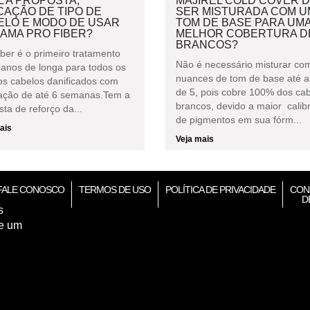
 A PROPOSTA,
MAJIREL COLD COVER 
CAÇÃO DE TIPO DE
SER MISTURADA COM U
ELO E MODO DE USAR
TOM DE BASE PARA UM
AMA PRO FIBER?
MELHOR COBERTURA D
BRANCOS?
iber é o primeiro tratamento
Não é necessário misturar co
idanos de longa para todos os
nuances de tom de base até a
 os cabelos danificados com
de 5, pois cobre 100% dos ca
ação de até 6 semanas.Tem a
brancos, devido a maior cali
ta de reforço da...
de pigmentos em sua fórm...
ais
Veja mais
FALE CONOSCO
TERMOS DE USO
POLÍTICA DE PRIVACIDADE
CON
D
s
de um