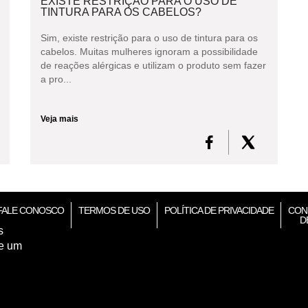
EXISTE RESTRIÇÃO PARA O USO DE
TINTURA PARA OS CABELOS?
Sim, existe restrição para o uso de tintura para os
cabelos. Muitas mulheres ignoram a possibilidade
de reações alérgicas e utilizam o produto sem fazer
a pro...
Veja mais
FALE CONOSCO
TERMOS DE USO
POLÍTICA DE PRIVACIDADE
CON
D
s
de um