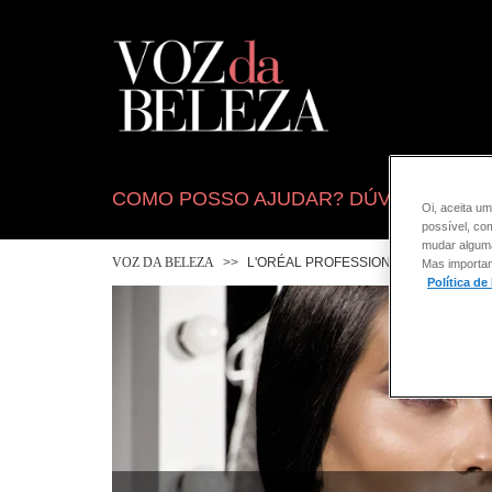
COMO POSSO AJUDAR? DÚVIDAS SOB
Oi, aceita um
possível, co
mudar alguma 
VOZ DA BELEZA
L'ORÉAL PROFESSIONNEL
COLO
Mas importan
Política de