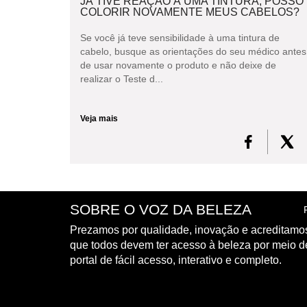
JÁ TIVE REAÇÃO À UMA TINTURA, POSSO
COLORIR NOVAMENTE MEUS CABELOS?
Se você já teve sensibilidade à uma tintura de
cabelo, busque as orientações do seu médico antes
de usar novamente o produto e não deixe de
realizar o Teste d...
Veja mais
SOBRE O VOZ DA BELEZA
Prezamos por qualidade, inovação e acreditamo
que todos devem ter acesso à beleza por meio 
portal de fácil acesso, interativo e completo.