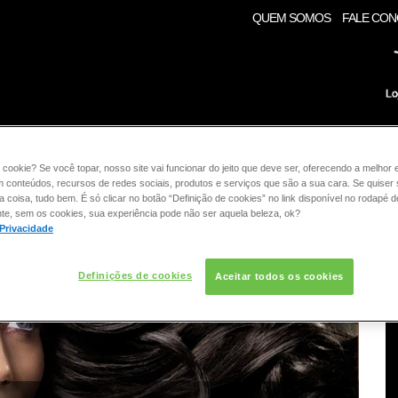
QUEM SOMOS
FALE CO
RE:
COLORAÇÃO
CABELO
CONSULTORIA DE PROD
 cookie? Se você topar, nosso site vai funcionar do jeito que deve ser, oferecendo a melhor 
m conteúdos, recursos de redes sociais, produtos e serviços que são a sua cara. Se quiser
coisa, tudo bem. É só clicar no botão “Definição de cookies” no link disponível no rodapé d
RAÇÃO
te, sem os cookies, sua experiência pode não ser aquela beleza, ok?
 Privacidade
Definições de cookies
Aceitar todos os cookies