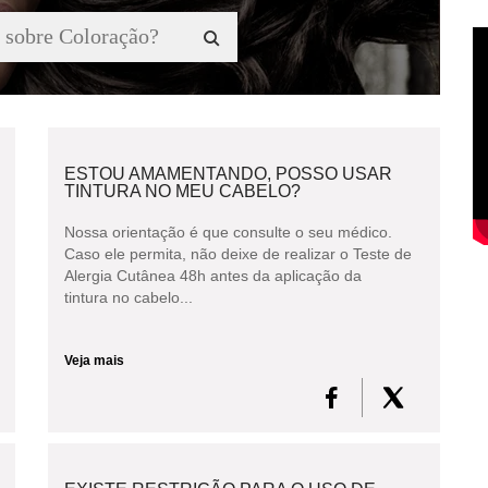
ESTOU AMAMENTANDO, POSSO USAR
TINTURA NO MEU CABELO?
Nossa orientação é que consulte o seu médico.
Caso ele permita, não deixe de realizar o Teste de
Alergia Cutânea 48h antes da aplicação da
tintura no cabelo...
Veja mais