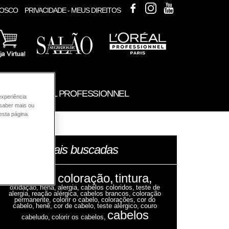
FACEBOOK
INSTAGRAM
YOUTUBE
NOSCO
PRIVACIDADE - MEUS DIREITOS
UTOS L'ORÉAL PROFESSIONNEL
experiência
 saber mais ou
esta página.
mais buscadas
palavras
cabelo,
coloração,
tintura,
oxidação,
hena,
alergia,
cabelos coloridos,
teste de
alergia,
reação alérgica,
cabelos brancos,
coloração
permanente,
colorir o cabelo,
colorações,
cor do
cabelo,
henê,
cor de cabelo,
teste alérgico,
couro
cabelos
cabeludo,
colorir os cabelos,