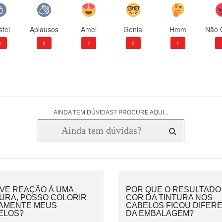
tei
Aplausos
Amei
Genial
Hmm
Não 
3
2
7
0
1
AINDA TEM DÚVIDAS? PROCURE AQUI...
IVE REAÇÃO À UMA
POR QUE O RESULTADO
TURA, POSSO COLORIR
COR DA TINTURA NOS
AMENTE MEUS
CABELOS FICOU DIFER
ELOS?
DA EMBALAGEM?