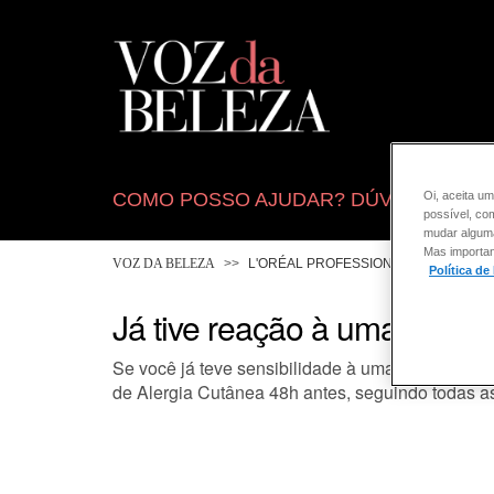
COMO POSSO AJUDAR? DÚVIDAS SOB
Oi, aceita um
possível, co
mudar alguma 
Mas importan
VOZ DA BELEZA
L'ORÉAL PROFESSIONNEL
COLO
Política de
Já tive reação à uma tintu
Se você já teve sensibilidade à uma
tintura de c
de
Alergia
Cutânea 48h antes, seguindo todas as 