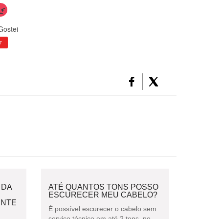
Gostei
7
 DA
ATÉ QUANTOS TONS POSSO
ESCURECER MEU CABELO?
ENTE
É possível escurecer o cabelo sem
serviço técnico em até 2 tons, no