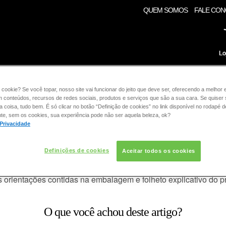
QUEM SOMOS
FALE CO
RE:
 cookie? Se você topar, nosso site vai funcionar do jeito que deve ser, oferecendo a melhor 
COLORAÇÃO
CABELO
CONSULTORIA DE PROD
m conteúdos, recursos de redes sociais, produtos e serviços que são a sua cara. Se quiser
coisa, tudo bem. É só clicar no botão “Definição de cookies” no link disponível no rodapé d
te, sem os cookies, sua experiência pode não ser aquela beleza, ok?
RAÇÃO
 Privacidade
ra, posso colorir novamente meus ca
Definições de cookies
Aceitar todos os cookies
abel
o
, busque as orientações do seu médico antes de usar nova
orientações contidas na embalagem e folheto explicativo do p
O que você achou deste artigo?