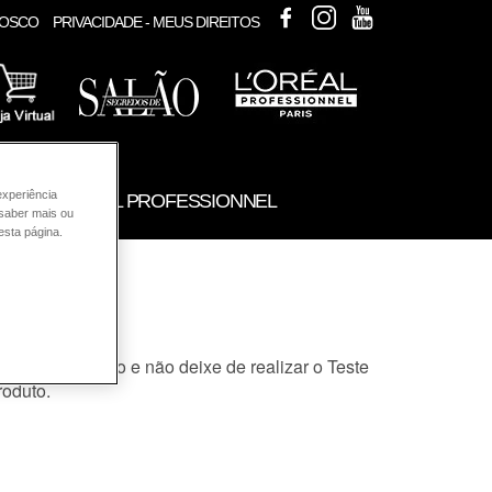
FACEBOOK
INSTAGRAM
YOUTUBE
NOSCO
PRIVACIDADE - MEUS DIREITOS
experiência
UTOS L'ORÉAL PROFESSIONNEL
 saber mais ou
esta página.
belos?
mente o produto e não deixe de realizar o Teste
roduto.