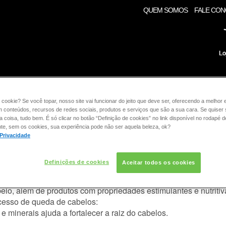
QUEM SOMOS
FALE CO
RE:
COLORAÇÃO
CABELO
CONSULTORIA DE PROD
 cookie? Se você topar, nosso site vai funcionar do jeito que deve ser, oferecendo a melhor 
m conteúdos, recursos de redes sociais, produtos e serviços que são a sua cara. Se quiser
coisa, tudo bem. É só clicar no botão “Definição de cookies” no link disponível no rodapé d
LO
te, sem os cookies, sua experiência pode não ser aquela beleza, ok?
 Privacidade
vitar a queda capilar?
Definições de cookies
Aceitar todos os cookies
um a todas as pessoas e não pode ser evitada. Podemos atuar s
lo, além de produtos com propriedades estimulantes e nutritivas
xcesso de queda de cabelos:
e minerais ajuda a fortalecer a raiz do cabelos.