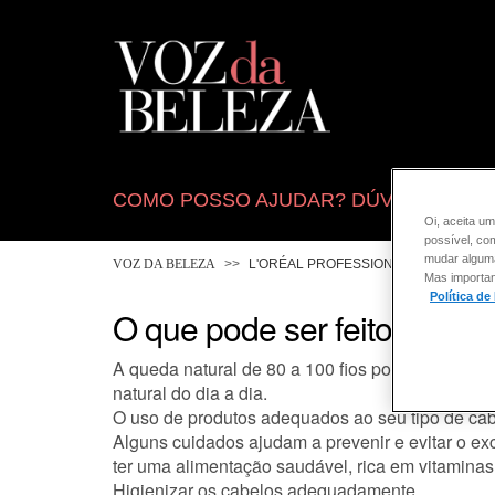
COMO POSSO AJUDAR? DÚVIDAS SOB
Oi, aceita um
possível, co
mudar alguma 
VOZ DA BELEZA
L'ORÉAL PROFESSIONNEL
CABE
Mas importan
Política de
O que pode ser feito para e
A queda natural de 80 a 100 fios por dia é com
natural do dia a dia.
O uso de produtos adequados ao seu tipo de cabe
Alguns cuidados ajudam a prevenir e evitar o e
ter uma alimentação saudável, rica em vitaminas 
Higienizar os cabelos adequadamente.