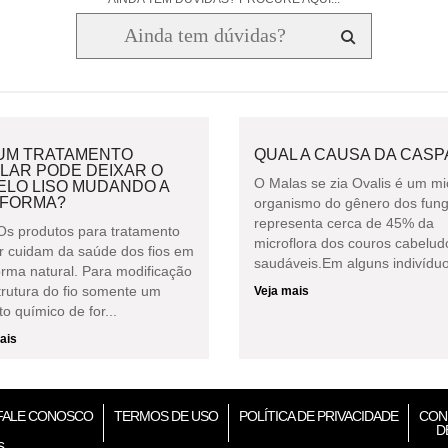
UM TRATAMENTO
QUAL A CAUSA DA CASP
LAR PODE DEIXAR O
O Malas se zia Ovalis é um mi
ELO LISO MUDANDO A
 FORMA?
organismo do gênero dos fun
representa cerca de 45% da
Os produtos para tratamento
microflora dos couros cabelud
ar cuidam da saúde dos fios em
saudáveis.Em alguns indivíduos
orma natural. Para modificação
trutura do fio somente um
Veja mais
o químico de for...
ais
FALE CONOSCO
TERMOS DE USO
POLÍTICA DE PRIVACIDADE
CON
D
s