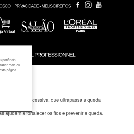
FACEBOOK
INSTAGRAM
YOUTUBE
NOSCO
PRIVACIDADE - MEUS DIREITOS
UTOS L'ORÉAL PROFESSIONNEL
experiência
 saber mais ou
esta página.
obre a queda excessiva, que ultrapassa a queda
 ajudam a fortalecer os fios e prevenir a queda.