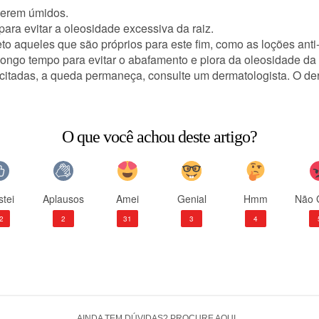
iverem úmidos.
ara evitar a oleosidade excessiva da raiz.
to aqueles que são próprios para este fim, como as loções anti
longo tempo para evitar o abafamento e piora da oleosidade da 
tadas, a queda permaneça, consulte um dermatologista. O derm
O que você achou deste artigo?
tei
Aplausos
Amei
Genial
Hmm
Não 
2
2
31
3
4
AINDA TEM DÚVIDAS? PROCURE AQUI...