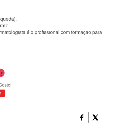
-queda).
raiz.
atologista é o profissional com formação para
Gostei
5