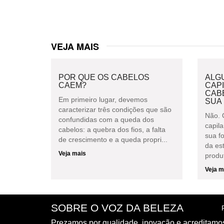
VEJA MAIS
POR QUE OS CABELOS
ALG
CAEM?
CAPI
CAB
Em primeiro lugar, devemos
SUA
caracterizar três condições que são
Não. 
confundidas com a queda dos
capil
cabelos: a quebra dos fios, a falta
sua f
de crescimento e a queda propri...
da es
Veja mais
produt
Veja m
SOBRE O VOZ DA BELEZA
Prezamos por qualidade, inovação e acreditamo